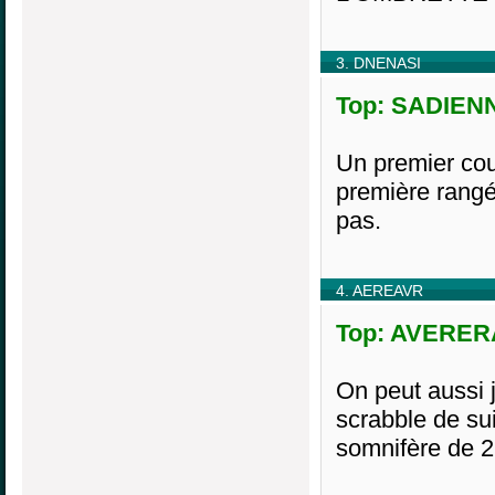
3. DNENASI
Top: SADIENN
Un premier coup
première rang
pas.
4. AEREAVR
Top: AVERERA
On peut aussi 
scrabble de sui
somnifère de 2