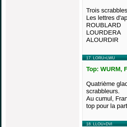
Trois scrabbles
Les lettres d'ap
ROUBLARD
LOURDERA
ALOURDIR
17. LORU+LWU
Top: WURM, F2
Quatrième glac
scrabbleurs.
Au cumul, Fran
top pour la part
18. LLOU+DVI