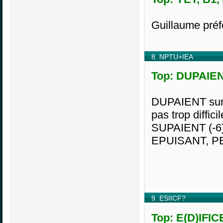
Guillaume préfè
8. NPTU+IEA
Top: DUPAIENT
DUPAIENT surp
pas trop difficil
SUPAIENT (-6)
EPUISANT, PE
9. ESIICF?
Top: E(D)IFIC