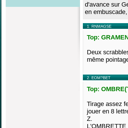
d'avance sur Ge
en embuscade, à
1. RNMAGSE
Top: GRAMENS
Deux scrabble
même pointage
2. EOM?BET
Top: OMBRE(T
Tirage assez fe
jouer en 8 lett
Z.
L'OMBRETTE me