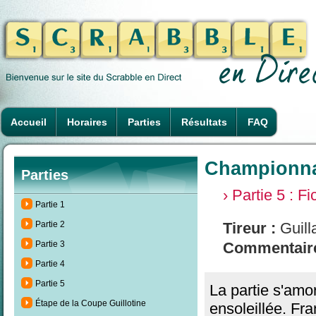
Accueil
Horaires
Parties
Résultats
FAQ
Championnat
Parties
› Partie 5 : F
Partie 1
Partie 2
Tireur :
Guill
Partie 3
Commentaire
Partie 4
Partie 5
La partie s'amo
Étape de la Coupe Guillotine
ensoleillée. Fr