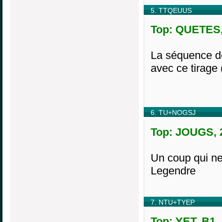
5. TTQEUUS
Top: QUETES, 
La séquence de
avec ce tirag
6. TU+NOGSJ
Top: JOUGS, 2
Un coup qui ne 
Legendre
7. NTU+TYEP
Top: YET, B1,