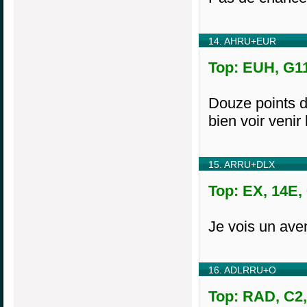
14. AHRU+EUR
Top: EUH, G11
Douze points di
bien voir venir 
15. ARRU+DLX
Top: EX, 14E,
Je vois un ave
16. ADLRRU+O
Top: RAD, C2,