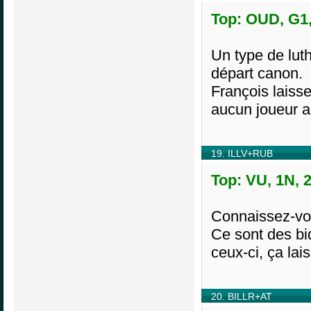
Top: OUD, G1,
Un type de luth
départ canon.
François laisse
aucun joueur a
19. ILLV+RUB
Top: VU, 1N, 
Connaissez-v
Ce sont des bi
ceux-ci, ça lai
20. BILLR+AT