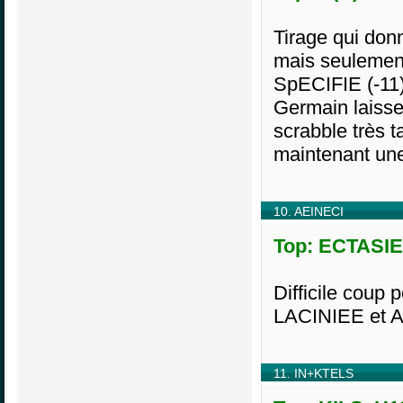
Tirage qui donn
mais seulement 
SpECIFIE (-11
Germain laisse 
scrabble très t
maintenant une
10. AEINECI
Top: ECTASIE,
Difficile coup 
LACINIEE et A
11. IN+KTELS