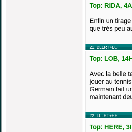
Top: RIDA, 4A
Enfin un tirage
que très peu a
21. BLLRT+LO
Top: LOB, 14H
Avec la belle t
jouer au tennis
Germain fait u
maintenant de
22. LLLRT+HE
Top: HERE, 3I