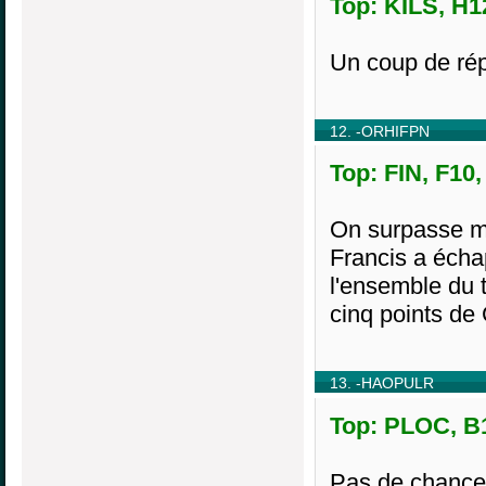
Top: KILS, H1
Un coup de répi
12. -ORHIFPN
Top: FIN, F10,
On surpasse ma
Francis a écha
l'ensemble du t
cinq points de
13. -HAOPULR
Top: PLOC, B1
Pas de chan