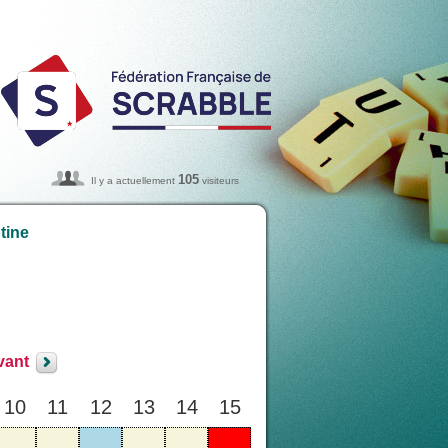
105
Il y a actuellement
visiteurs
tine
vant
10
11
12
13
14
15