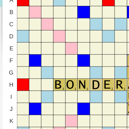
A
B
C
D
E
F
G
H
I
J
K