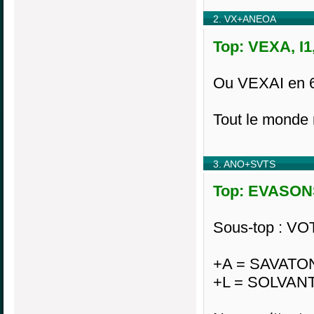
2. VX+ANEOA
Top: VEXA, I1
Ou VEXAI en 6D
Tout le monde 
3. ANO+SVTS
Top: EVASONS,
Sous-top : VO
+A = SAVATO
+L = SOLVAN