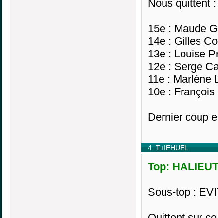
Nous quittent :
15e : Maude G
14e : Gilles Co
13e : Louise Pr
12e : Serge Ca
11e : Marlène 
10e : François
Dernier coup e
4. T+IEHUEL
Top: HALIEUTE
Sous-top : EVI
Quittent sur ce