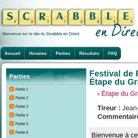
Accueil
Horaires
Parties
Résultats
FAQ
Festival de
Parties
Étape du G
Partie 1
› Étape du G
Partie 2
Tireur :
Jean-
Partie 3
Commentaire
Partie 4
Partie 5
Partie 6
Bienvenue à ce