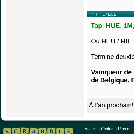
7. FHIU+EUE
Top: HUE, 1M,
Ou HEU / HIE.
Termine deuxiè
Vainqueur de 
de Belgique. F
À l'an prochain!
Accueil
|
Contact
|
Plan du s