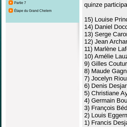
Partie 7
quinze particip
Étape du Grand Chelem
15) Louise Prin
14) Daniel Doc
13) Serge Caro
12) Jean Archa
11) Marlène La
10) Amélie Lau
9) Gilles Coutu
8) Maude Gagn
7) Jocelyn Riou
6) Denis Desjar
5) Christiane 
4) Germain Bou
3) François Bé
2) Louis Egger
1) Francis Desj