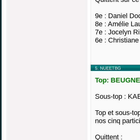
9e : Daniel Do
8e : Amélie La
7e : Jocelyn R
6e : Christian
5. NUEETBG
Top: BEUGNEN
Sous-top : KAB
Top et sous-to
nos cinq partic
Quittent :