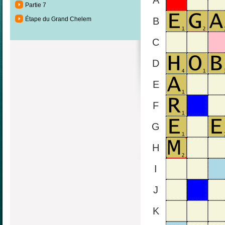
A
Partie 7
Étape du Grand Chelem
B
C
D
E
F
G
H
I
J
K