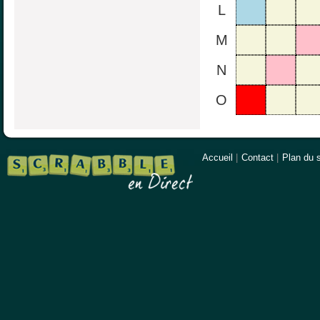
L
M
N
O
Accueil
|
Contact
|
Plan du s