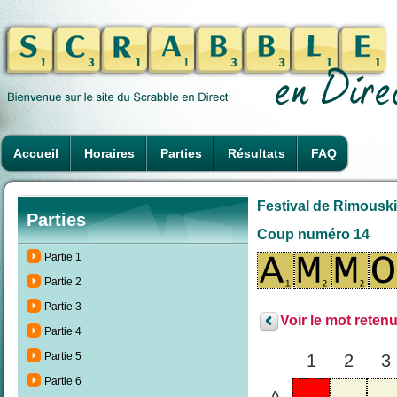
Accueil
Horaires
Parties
Résultats
FAQ
Festival de Rimouski
Parties
Coup numéro 14
Partie 1
Partie 2
Partie 3
Voir le mot retenu
Partie 4
Partie 5
1
2
3
Partie 6