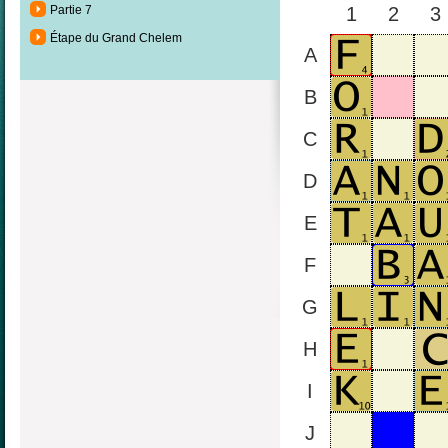
Partie 7
1
2
3
Étape du Grand Chelem
A
B
C
D
E
F
G
H
I
J