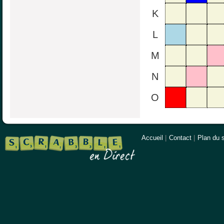
K
L
M
N
O
Accueil
|
Contact
|
Plan du s