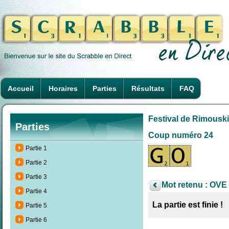
Accueil
Horaires
Parties
Résultats
FAQ
Festival de Rimouski
Parties
Coup numéro 24
Partie 1
Partie 2
Partie 3
Mot retenu : OVE 
Partie 4
La partie est finie !
Partie 5
Partie 6