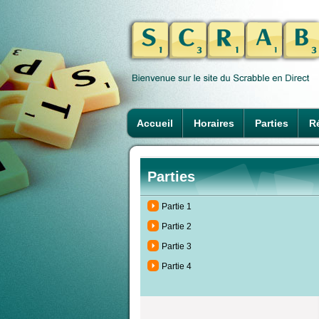
Accueil
Horaires
Parties
Ré
Parties
Partie 1
Partie 2
Partie 3
Partie 4