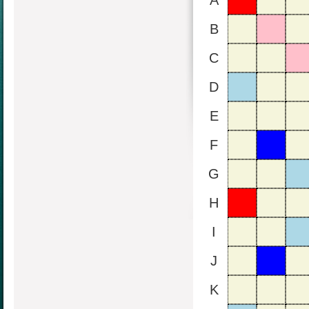
A
B
C
D
E
F
G
H
I
J
K