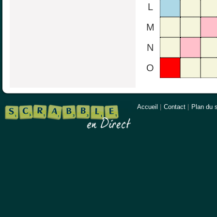
L
M
N
O
Accueil
|
Contact
|
Plan du s