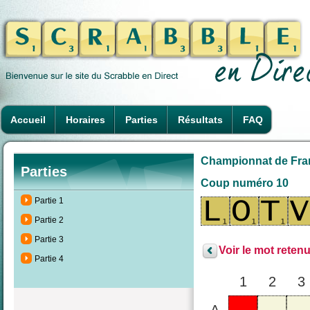
Accueil
Horaires
Parties
Résultats
FAQ
Championnat de France
Parties
Coup numéro 10
Partie 1
Partie 2
Partie 3
Voir le mot retenu
Partie 4
1
2
3