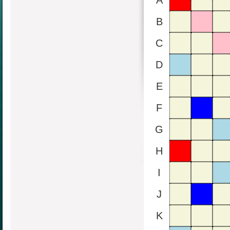
A
B
C
D
E
F
G
H
I
J
K