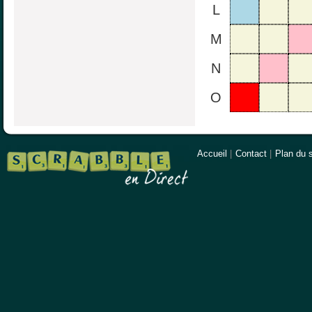
L
M
N
O
Accueil
|
Contact
|
Plan du s