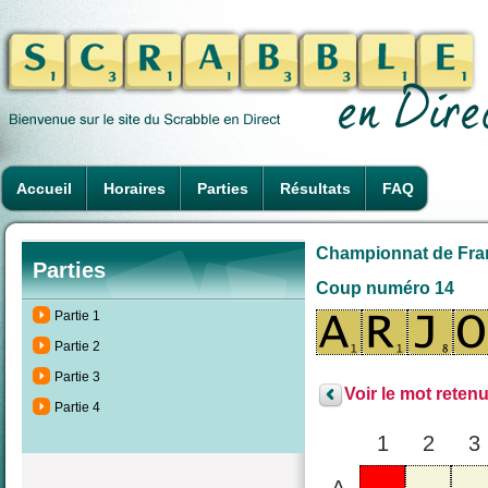
Accueil
Horaires
Parties
Résultats
FAQ
Championnat de France
Parties
Coup numéro 14
Partie 1
Partie 2
Partie 3
Voir le mot retenu
Partie 4
1
2
3