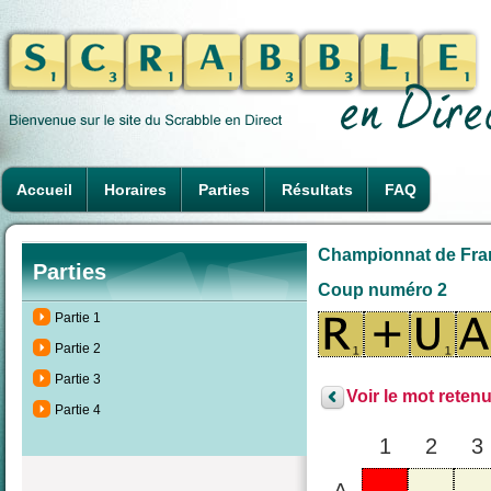
Accueil
Horaires
Parties
Résultats
FAQ
Championnat de France
Parties
Coup numéro 2
Partie 1
Partie 2
Partie 3
Voir le mot retenu
Partie 4
1
2
3