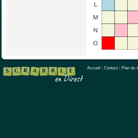
L
M
N
O
Accueil
|
Contact
|
Plan du s