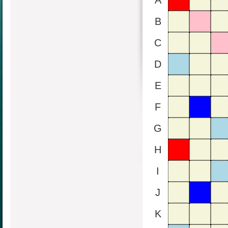
A
B
C
D
E
F
G
H
I
J
K