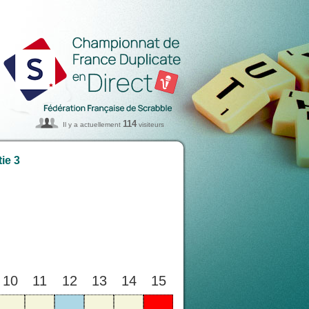
114
Il y a actuellement
visiteurs
ie 3
10
11
12
13
14
15