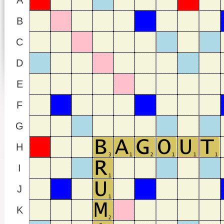
A
B
C
D
E
F
G
H
I
J
K