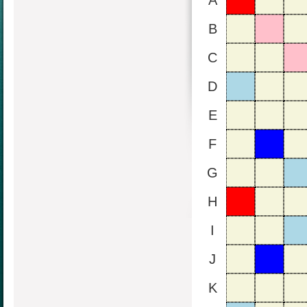
A
B
C
D
E
F
G
H
I
J
K