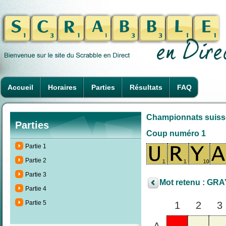
Accueil
Horaires
Parties
Résultats
FAQ
Championnats suisses
Parties
Coup numéro 1
Partie 1
Partie 2
Partie 3
Mot retenu : GRA
Partie 4
Partie 5
1
2
3