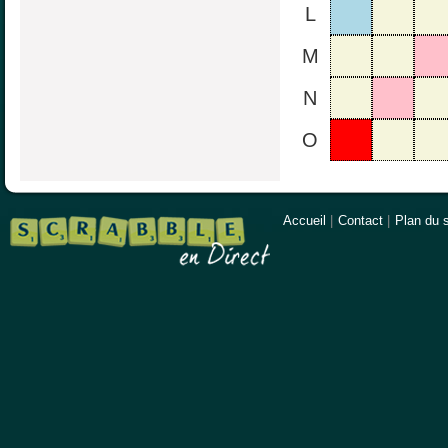
L
M
N
O
Accueil
|
Contact
|
Plan du s