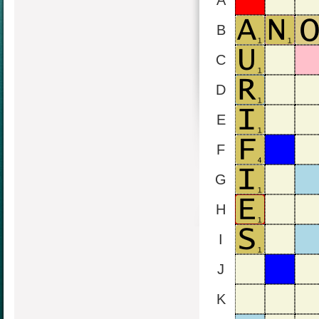
A
B
C
D
E
F
G
H
I
J
K