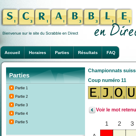
Accueil
Horaires
Parties
Résultats
FAQ
Championnats suisses
Parties
Coup numéro 11
Partie 1
Partie 2
Partie 3
Voir le mot retenu
Partie 4
Partie 5
1
2
3