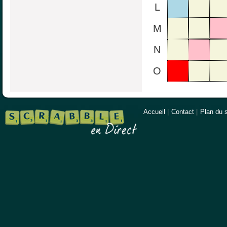
L
M
N
O
Accueil
|
Contact
|
Plan du s