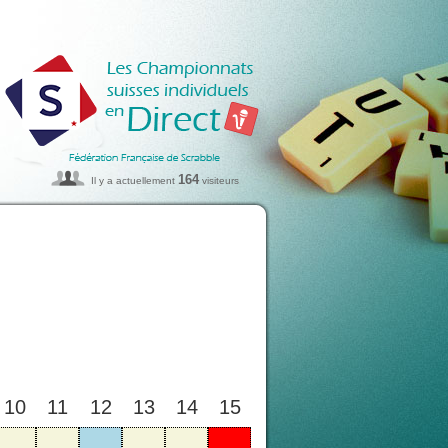
164
Il y a actuellement
visiteurs
10
11
12
13
14
15