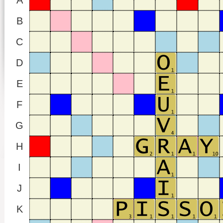
A
B
C
D
E
F
G
H
I
J
K