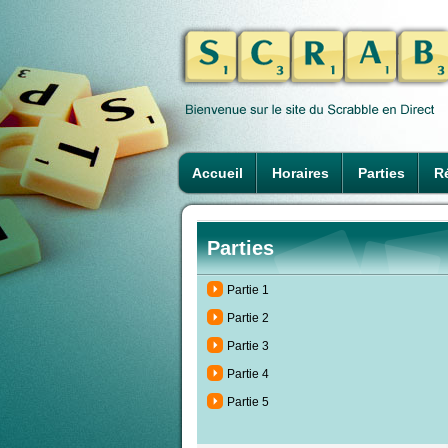
Accueil
Horaires
Parties
Ré
Parties
Partie 1
Partie 2
Partie 3
Partie 4
Partie 5