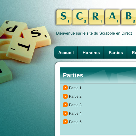
Accueil
Horaires
Parties
Ré
Parties
Partie 1
Partie 2
Partie 3
Partie 4
Partie 5