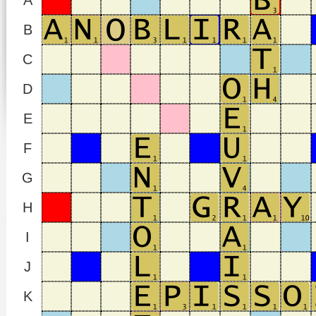
A
B
C
D
E
F
G
H
I
J
K