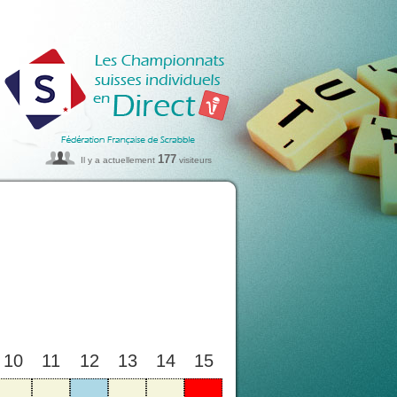
177
Il y a actuellement
visiteurs
10
11
12
13
14
15