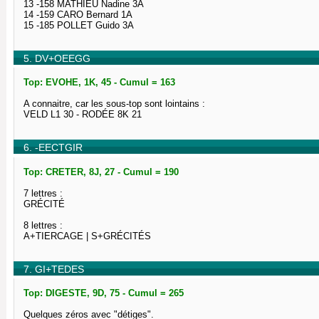
13 -158 MATHIEU Nadine 3A
14 -159 CARO Bernard 1A
15 -185 POLLET Guido 3A
5. DV+OEEGG
Top: EVOHE, 1K, 45 - Cumul = 163
A connaitre, car les sous-top sont lointains :
VELD L1 30 - RODÉE 8K 21
6. -EECTGIR
Top: CRETER, 8J, 27 - Cumul = 190
7 lettres :
GRÉCITÉ
8 lettres :
A+TIERCAGE | S+GRÉCITÉS
7. GI+TEDES
Top: DIGESTE, 9D, 75 - Cumul = 265
Quelques zéros avec "détiges".