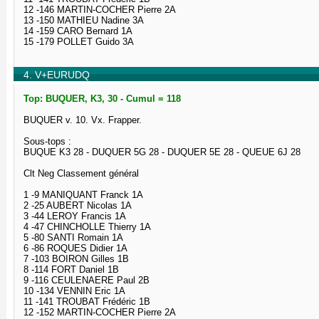
12 -146 MARTIN-COCHER Pierre 2A
13 -150 MATHIEU Nadine 3A
14 -159 CARO Bernard 1A
15 -179 POLLET Guido 3A
4. V+EURUDQ
Top: BUQUER, K3, 30 - Cumul = 118
BUQUER v. 10. Vx. Frapper.
Sous-tops :
BUQUE K3 28 - DUQUER 5G 28 - DUQUER 5E 28 - QUEUE 6J 28
Clt Neg Classement général
1 -9 MANIQUANT Franck 1A
2 -25 AUBERT Nicolas 1A
3 -44 LEROY Francis 1A
4 -47 CHINCHOLLE Thierry 1A
5 -80 SANTI Romain 1A
6 -86 ROQUES Didier 1A
7 -103 BOIRON Gilles 1B
8 -114 FORT Daniel 1B
9 -116 CEULENAERE Paul 2B
10 -134 VENNIN Eric 1A
11 -141 TROUBAT Frédéric 1B
12 -152 MARTIN-COCHER Pierre 2A