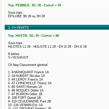
Top: PENIBLE, 3G, 30 - Cumul = 54
Sous-tops :
ÉPILOBE 3B 28 ou 3H 28
3. O+VEHITS
Top: HOSTIE, N1, 34 - Cumul = 88
Sous-tops :
HILOTES L1 28 - HOLISTE L1 28 - EH 2I 28 - OH 2I 28
8 lettres :
Y+YESHIVOT
Clt Neg Classement général
1 -9 MANIQUANT Franck 1A
2 -19 AUBERT Nicolas 1A
3 -44 LEROY Francis 1A
4 -47 CHINCHOLLE Thierry 1A
5 -80 SANTI Romain 1A
6 -86 ROQUES Didier 1A
7 -97 BOIRON Gilles 1B
8 -108 FORT Daniel 1B
9 -110 CEULENAERE Paul 2B
10 -134 VENNIN Eric 1A
11 -141 TROUBAT Frédéric 1B