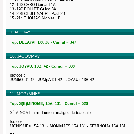
11 -152 MARTIN-COCHER Pierre 2A
12 -160 CARO Bernard 1A
13 -197 POLLET Guido 3A
14 -206 CEULENAERE Paul 2B
15 -214 THOMAS Nicolas 1B
9. AIL+JAYE
Top: DELAYAI, D9, 36 - Cumul = 347
10. J+UOOMA?
Top: JOYAU, 13B, 42 - Cumul = 389
Isotops :
JUMbO D1 42 - JUMpA D1 42 - JOYAUx 13B 42
11. MO?+MNES
Top: S(E)MINOME, 15A, 131 - Cumul = 520
SÉMINOME n.m. Tumeur maligne du testicule.
Isotops :
MONISMEs 15A 131 - MONIsMES 15A 131 - SEMINOMe 15A 131