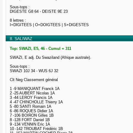
Sous-tops :
DIGESTE G8 64 - DEISTE 9E 23
8 lettres :
I+DIGITEES | O+DOIGTEES | S+DIGESTES
8. SALIWAZ
Top: SWAZI, E5, 46 - Cumul = 311
SWAZI, E adj. Du Swaziland (Afrique australe).
Sous-tops :
SWAZI 10J 34 - WUS 6J 32
Clt Neg Classement général
1 -9 MANIQUANT Franck 1A
2 -25 AUBERT Nicolas 1A
3 -44 LEROY Francis 1A
4 -47 CHINCHOLLE Thierry 1A
5 -80 SANTI Romain 1A
6 -86 ROQUES Didier 1A
7 -106 BOIRON Gilles 1B
8 -128 FORT Daniel 1B
9 -134 VENNIN Eric 1A
10 -142 TROUBAT Frédéric 1B