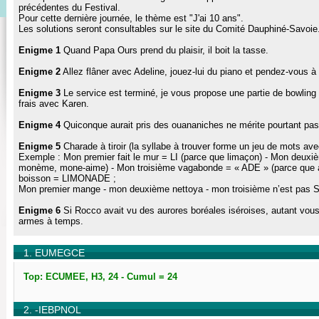
précédentes du Festival.
Pour cette dernière journée, le thème est "J'ai 10 ans".
Les solutions seront consultables sur le site du Comité Dauphiné-Savoie
Enigme 1
Quand Papa Ours prend du plaisir, il boit la tasse.
Enigme 2
Allez flâner avec Adeline, jouez-lui du piano et pendez-vous à
Enigme 3
Le service est terminé, je vous propose une partie de bowling
frais avec Karen.
Enigme 4
Quiconque aurait pris des ouananiches ne mérite pourtant pas 
Enigme 5
Charade à tiroir (la syllabe à trouver forme un jeu de mots avec 
Exemple : Mon premier fait le mur = LI (parce que limaçon) - Mon deux
monème, mone-aime) - Mon troisième vagabonde = « ADE » (parce que ad
boisson = LIMONADE ;
Mon premier mange - mon deuxième nettoya - mon troisième n’est pas S
Enigme 6
Si Rocco avait vu des aurores boréales iséroises, autant vous 
armes à temps.
1. EUMEGCE
Top: ECUMEE, H3, 24 - Cumul = 24
2. -IEBPNOL