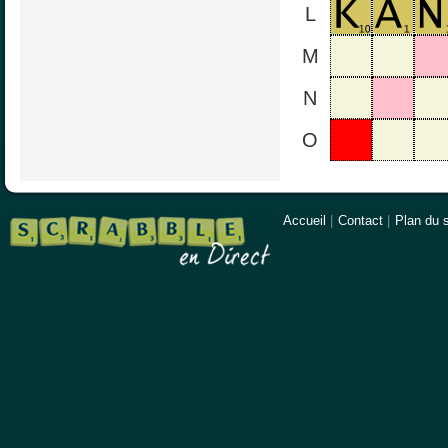
L
M
N
O
Accueil
|
Contact
|
Plan du s