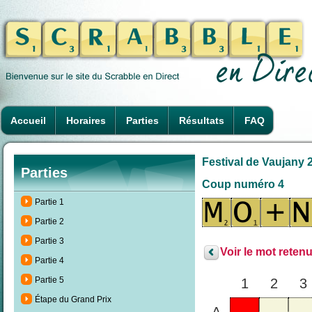
Accueil
Horaires
Parties
Résultats
FAQ
Festival de Vaujany 2
Parties
Coup numéro 4
Partie 1
Partie 2
Partie 3
Voir le mot retenu
Partie 4
Partie 5
1
2
3
Étape du Grand Prix