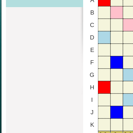
A
B
C
D
E
F
G
H
I
J
K