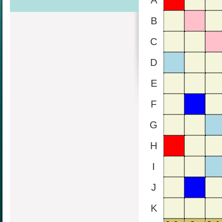
A
B
C
D
E
F
G
H
I
J
K