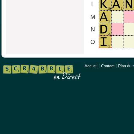
L
M
N
O
Accueil
|
Contact
|
Plan du s