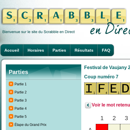
Accueil
Horaires
Parties
Résultats
FAQ
Festival de Vaujany 2
Parties
Coup numéro 7
Partie 1
Partie 2
Partie 3
Voir le mot retenu
Partie 4
Partie 5
1
2
3
Étape du Grand Prix