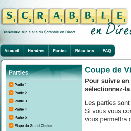
Accueil
Horaires
Parties
Résultats
FAQ
Coupe de V
Parties
Pour suivre en 
Partie 1
sélectionnez-la
Partie 2
Partie 3
Les parties son
Partie 4
Si vous vous con
Partie 5
vous permettra d
Étape du Grand Chelem