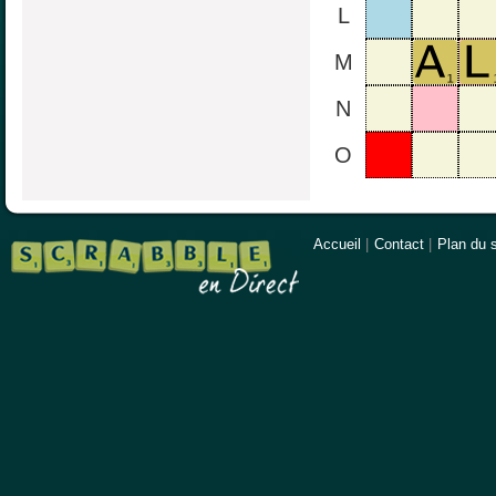
L
M
N
O
Accueil
|
Contact
|
Plan du s