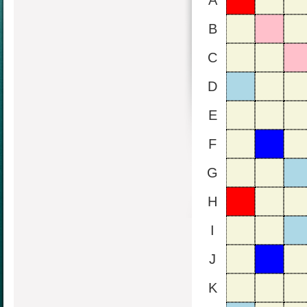
A
B
C
D
E
F
G
H
I
J
K