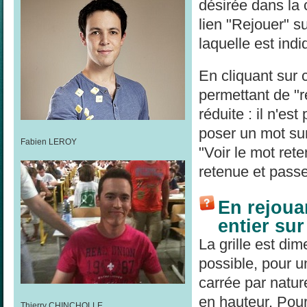
désirée dans la
lien "Rejouer" su
laquelle est indi
En cliquant sur 
permettant de "re
réduite : il n'es
poser un mot sur
Fabien LEROY
"Voir le mot rete
retenue et passe
En rejouan
entier su
La grille est di
possible, pour un
carrée par natur
en hauteur. Pour 
Thierry CHINCHOLLE