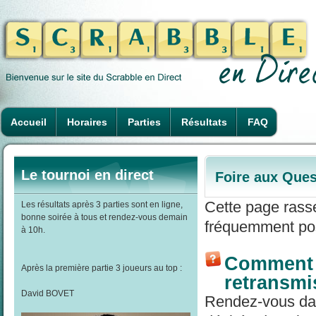
Accueil
Horaires
Parties
Résultats
FAQ
Le tournoi en direct
Foire aux Ques
Cette page rass
Les résultats après 3 parties sont en ligne,
bonne soirée à tous et rendez-vous demain
fréquemment pos
à 10h.
Comment r
Après la première partie 3 joueurs au top :
retransmi
David BOVET
Rendez-vous dans