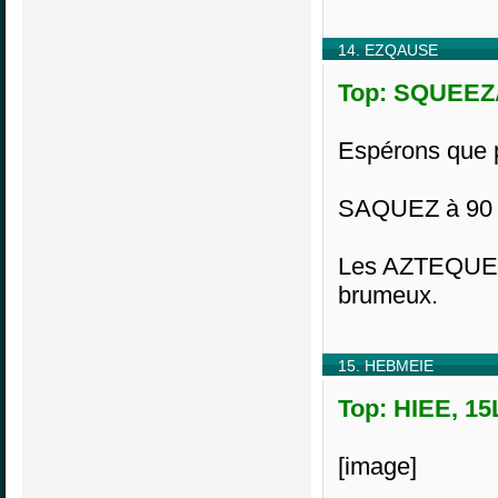
14. EZQAUSE
Top: SQUEEZA
Espérons que 
SAQUEZ à 90 p
Les AZTEQUES 
brumeux.
15. HEBMEIE
Top: HIEE, 15
[image]