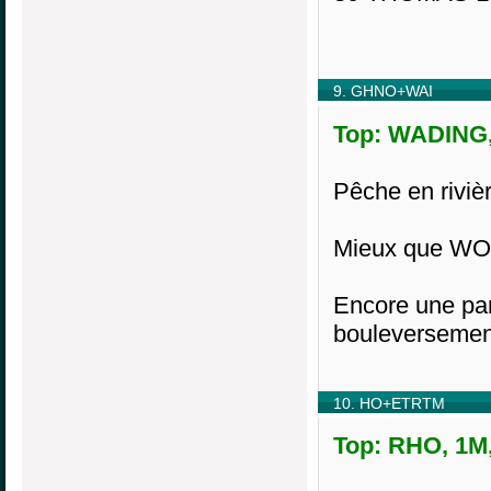
9. GHNO+WAI
Top: WADING, 
Pêche en rivièr
Mieux que WOH
Encore une par
bouleversement
10. HO+ETRTM
Top: RHO, 1M,