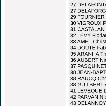
27 DELAFONTAI
27 DELAFORGE
29 FOURNIER J
30 VIGROUX Pa
31 CASTALAN T
32 LEVY Floria
33 AMET Christ
34 DOUTE Fabi
35 ARANHA Thi
36 AUBERT Nic
37 PASQUINET 
38 JEAN-BAPTI
38 RAUCQ Chri
38 GUILBERT A
41 LEVEQUE D
42 PARVAN Nic
43 DELANNOY 