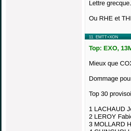
Lettre grecque
Ou RHE et THE
11. EMTT+XON
Top: EXO, 13M
Mieux que COXE
Dommage pour
Top 30 provisoi
1 LACHAUD Je
2 LEROY Fabi
3 MOLLARD He