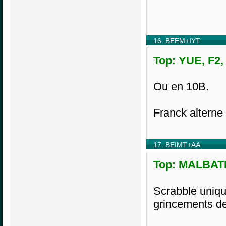
16. BEEM+IYT
Top: YUE, F2,
Ou en 10B.
Franck alterne
17. BEIMT+AA
Top: MALBATIE
Scrabble uniqu
grincements de