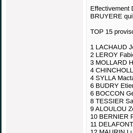
Effectivement 
BRUYERE quitt
TOP 15 proviso
1 LACHAUD Je
2 LEROY Fabi
3 MOLLARD He
4 CHINCHOLLE
4 SYLLA Macta
6 BUDRY Etie
6 BOCCON Gér
8 TESSIER Sa
9 ALOULOU Zo
10 BERNIER P
11 DELAFONTA
12 MAURIN Lu