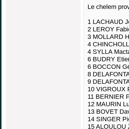
Le chelem prov
1 LACHAUD Je
2 LEROY Fabi
3 MOLLARD He
4 CHINCHOLLE
4 SYLLA Macta
6 BUDRY Etie
6 BOCCON Gér
8 DELAFONTAI
9 DELAFONTA
10 VIGROUX Pa
11 BERNIER P
12 MAURIN Lu
13 BOVET Dav
14 SINGER Pie
15 ALOULOU Z