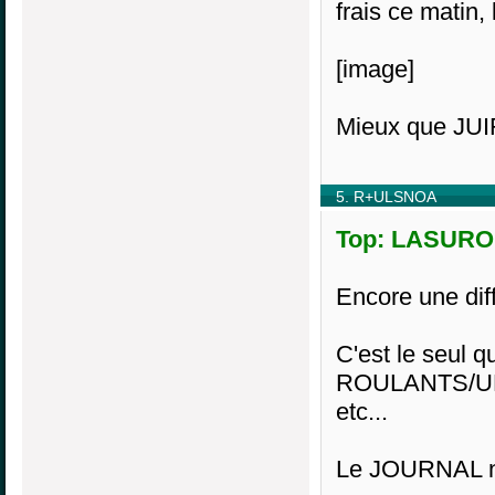
frais ce matin,
[image]
Mieux que JUIF
5. R+ULSNOA
Top: LASURON
Encore une dif
C'est le seul q
ROULANTS/UL
etc...
Le JOURNAL n'