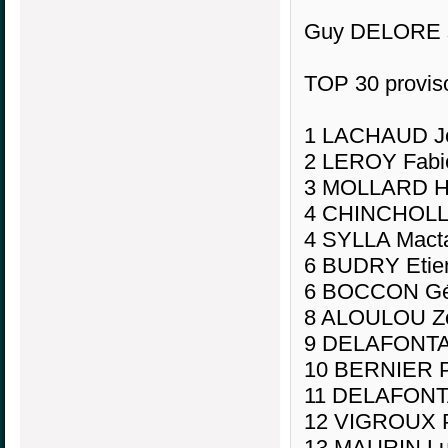
Guy DELORE se
TOP 30 proviso
1 LACHAUD Je
2 LEROY Fabi
3 MOLLARD He
4 CHINCHOLLE
4 SYLLA Macta
6 BUDRY Etie
6 BOCCON Gér
8 ALOULOU Zo
9 DELAFONTAI
10 BERNIER P
11 DELAFONT
12 VIGROUX Pa
13 MAURIN Lu