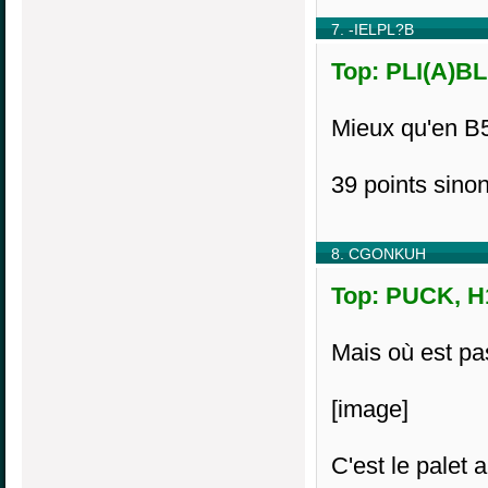
7. -IELPL?B
Top: PLI(A)BL
Mieux qu'en B
39 points sino
8. CGONKUH
Top: PUCK, H1
Mais où est p
[image]
C'est le palet 