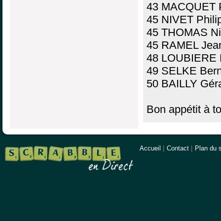
43 MACQUET Pa
45 NIVET Phili
45 THOMAS Nic
45 RAMEL Jean
48 LOUBIERE L
49 SELKE Bern
50 BAILLY Géra
Bon appétit à t
Accueil
|
Contact
|
Plan du s