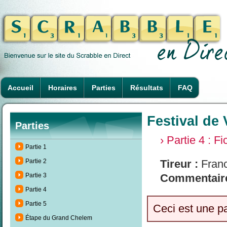
Accueil
Horaires
Parties
Résultats
FAQ
Festival de 
Parties
› Partie 4 : F
Partie 1
Partie 2
Tireur :
Fran
Partie 3
Commentaire
Partie 4
Partie 5
Ceci est une p
Étape du Grand Chelem