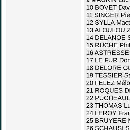
10 BOVET Davi
11 SINGER Pier
12 SYLLA Mact
13 ALOULOU Zo
14 DELANOE Su
15 RUCHE Phil
16 ASTRESSES
17 LE FUR Dom
18 DELORE Gu
19 TESSIER S
20 FELEZ Mélo
21 ROQUES Did
22 PUCHEAULT
23 THOMAS Lu
24 LEROY Fran
25 BRUYERE M
26 SCHAUSI St