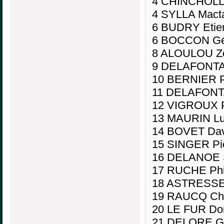
4 CHINCHOLLE
4 SYLLA Macta
6 BUDRY Etie
6 BOCCON Gér
8 ALOULOU Zo
9 DELAFONTAI
10 BERNIER P
11 DELAFONT
12 VIGROUX Pa
13 MAURIN Lu
14 BOVET Dav
15 SINGER Pie
16 DELANOE S
17 RUCHE Phil
18 ASTRESSES
19 RAUCQ Chr
20 LE FUR Do
21 DELORE Gu