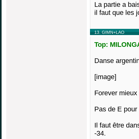
La partie a bai
il faut que les 
13. GIMN+LAO
Top: MILONGA
Danse argentin
[image]
Forever mieux
Pas de E pou
Il faut être d
-34.