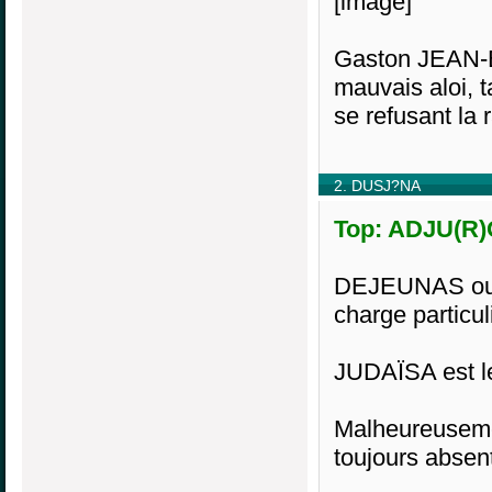
[image]
Gaston JEAN-B
mauvais aloi, 
se refusant la 
2. DUSJ?NA
Top: ADJU(R)
DEJEUNAS ou 
charge particul
JUDAÏSA est le
Malheureusemen
toujours absen