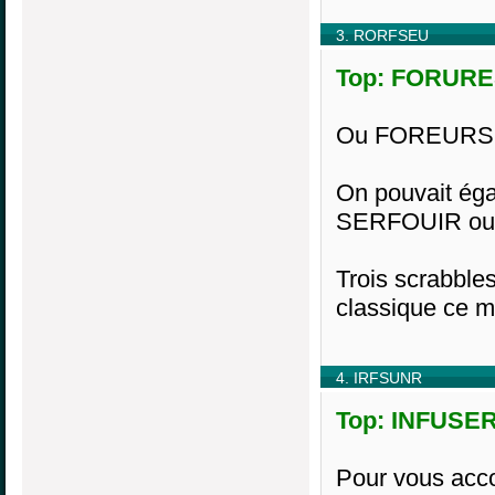
3. RORFSEU
Top: FORURES
Ou FOREURS 
On pouvait é
SERFOUIR ou
Trois scrabbles
classique ce m
4. IRFSUNR
Top: INFUSER,
Pour vous acco