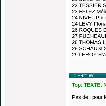
22 TESSIER S
23 FELEZ Mélo
24 NIVET Phil
24 LEVY Flori
26 ROQUES Di
27 PUCHEAULT
28 THOMAS Lu
29 SCHAUSI S
29 LEROY Fran
12. MNTT+IEG
Top: TEXTE, N
Pas de I pour