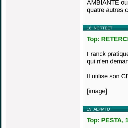
AMBIANTE ou 
quatre autres c
18. NCRTEET
Top: RETERCE
Franck pratiqu
qui n'en demand
Il utilise son 
[image]
19. AEPMTD
Top: PESTA, 1