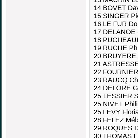
14 BOVET Dav
15 SINGER Pie
16 LE FUR Do
17 DELANOE S
18 PUCHEAULT
19 RUCHE Phil
20 BRUYERE 
21 ASTRESSES
22 FOURNIER 
23 RAUCQ Chr
24 DELORE Gu
25 TESSIER S
25 NIVET Phili
25 LEVY Flori
28 FELEZ Mélo
29 ROQUES Di
30 THOMAS Lu