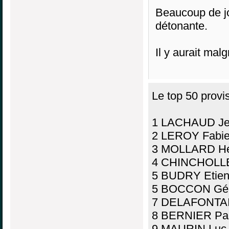
Beaucoup de jou
détonante.
Il y aurait malg
Le top 50 provis
1 LACHAUD Jea
2 LEROY Fabie
3 MOLLARD He
4 CHINCHOLLE 
5 BUDRY Etien
5 BOCCON Gér
7 DELAFONTAI
8 BERNIER Pas
9 MAURIN Luc 