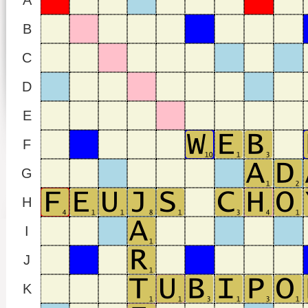
A
B
C
D
E
F
G
H
I
J
K