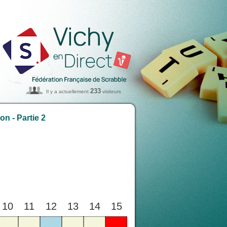
233
Il y a actuellement
visiteurs
n - Partie 2
10
11
12
13
14
15