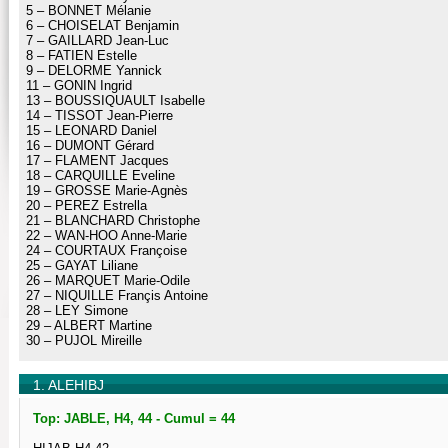
5 – BONNET Mélanie
6 – CHOISELAT Benjamin
7 – GAILLARD Jean-Luc
8 – FATIEN Estelle
9 – DELORME Yannick
11 – GONIN Ingrid
13 – BOUSSIQUAULT Isabelle
14 – TISSOT Jean-Pierre
15 – LEONARD Daniel
16 – DUMONT Gérard
17 – FLAMENT Jacques
18 – CARQUILLE Eveline
19 – GROSSE Marie-Agnès
20 – PEREZ Estrella
21 – BLANCHARD Christophe
22 – WAN-HOO Anne-Marie
24 – COURTAUX Françoise
25 – GAYAT Liliane
26 – MARQUET Marie-Odile
27 – NIQUILLE Françis Antoine
28 – LEY Simone
29 – ALBERT Martine
30 – PUJOL Mireille
1. ALEHIBJ
Top: JABLE, H4, 44 - Cumul = 44