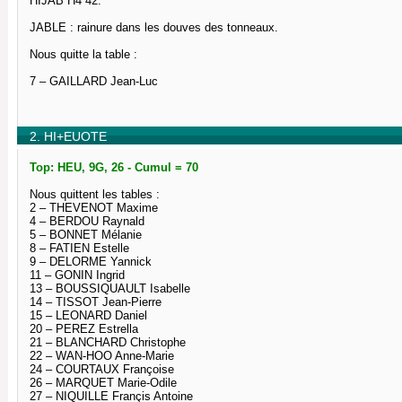
HIJAB H4 42.
JABLE : rainure dans les douves des tonneaux.
Nous quitte la table :
7 – GAILLARD Jean-Luc
2. HI+EUOTE
Top: HEU, 9G, 26 - Cumul = 70
Nous quittent les tables :
2 – THEVENOT Maxime
4 – BERDOU Raynald
5 – BONNET Mélanie
8 – FATIEN Estelle
9 – DELORME Yannick
11 – GONIN Ingrid
13 – BOUSSIQUAULT Isabelle
14 – TISSOT Jean-Pierre
15 – LEONARD Daniel
20 – PEREZ Estrella
21 – BLANCHARD Christophe
22 – WAN-HOO Anne-Marie
24 – COURTAUX Françoise
26 – MARQUET Marie-Odile
27 – NIQUILLE Françis Antoine