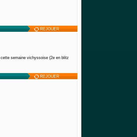
REJOUER
cette semaine vichyssoise (2e en blitz
REJOUER