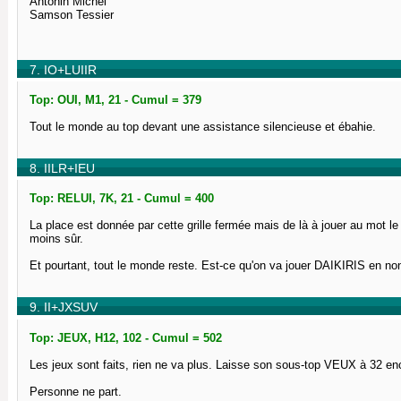
Antonin Michel
Samson Tessier
7. IO+LUIIR
Top: OUI, M1, 21 - Cumul = 379
Tout le monde au top devant une assistance silencieuse et ébahie.
8. IILR+IEU
Top: RELUI, 7K, 21 - Cumul = 400
La place est donnée par cette grille fermée mais de là à jouer au mot le p
moins sûr.
Et pourtant, tout le monde reste. Est-ce qu'on va jouer DAIKIRIS en no
9. II+JXSUV
Top: JEUX, H12, 102 - Cumul = 502
Les jeux sont faits, rien ne va plus. Laisse son sous-top VEUX à 32 en
Personne ne part.