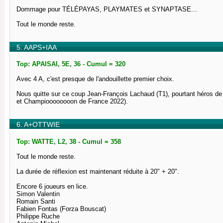
Dommage pour TÉLÉPAYAS, PLAYMATES et SYNAPTASE...
Tout le monde reste.
5. AAPS+IAA
Top: APAISAI, 5E, 36 - Cumul = 320
Avec 4 A, c'est presque de l'andouillette premier choix.
Nous quitte sur ce coup Jean-François Lachaud (T1), pourtant héros de 
et Champioooooooon de France 2022).
6. A+OTTWIE
Top: WATTE, L2, 38 - Cumul = 358
Tout le monde reste.
La durée de réflexion est maintenant réduite à 20" + 20".
Encore 6 joueurs en lice.
Simon Valentin
Romain Santi
Fabien Fontas (Forza Bouscat)
Philippe Ruche