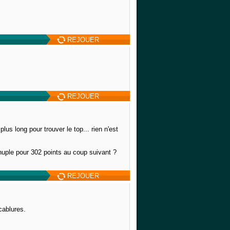
REJOUER
REJOUER
lus long pour trouver le top... rien n'est
nuple pour 302 points au coup suivant ?
REJOUER
cablures.