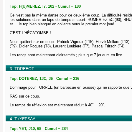
Top: H(U)MEREZ, I7, 102 - Cumul = 180
Ce n'est pas la même danse pour ce deuxième coup. La difficulté réside 
les solutions dans un laps de temps si court. HUMERIEZ 5C (90), 
et.... le top bien planqué en collante sous le premier mot joué.
C'EST L'HÉCATOMBE !
Nous quittent sur ce coup : Patrick Vigroux (T15), Hervé Mollard (T13)
(T9), Didier Roques (T8), Laurent Loubière (T7), Pascal Fritsch (T4).
Les rangs sont maintenant clairsemés ; plus que 7 joueurs en lice.
3. TDREEOT
Top: DOTEREZ, 13C, 36 - Cumul = 216
Dommage pour TORRÉE (un barbecue en Suisse) qui ne rapporte que 30
RÀS sur ce coup.
Le temps de réflexion est maintenant réduit à 40" + 20".
4. T+YEPSAA
Top: YET, J10, 68 - Cumul = 284