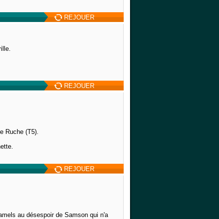
REJOUER
lle.
REJOUER
pe Ruche (T5).
ette.
REJOUER
caramels au désespoir de Samson qui n'a