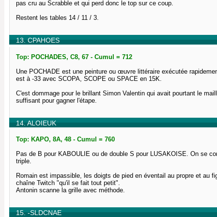
pas cru au Scrabble et qui perd donc le top sur ce coup.
Restent les tables 14 / 11 / 3.
13. CPAHOES
Top: POCHADES, C8, 67 - Cumul = 712
Une POCHADE est une peinture ou œuvre littéraire exécutée rapidement. 
est à -33 avec SCOPA, SCOPE ou SPACE en 15K.
C'est dommage pour le brillant Simon Valentin qui avait pourtant le mai
suffisant pour gagner l'étape.
14. ALOIEUK
Top: KAPO, 8A, 48 - Cumul = 760
Pas de B pour KABOULIE ou de double S pour LUSAKOISE. On se conten
triple.
Romain est impassible, les doigts de pied en éventail au propre et au f
chaîne Twitch "qu'il se fait tout petit".
Antonin scanne la grille avec méthode.
15. -SLDCNAE