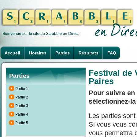
Accueil
Horaires
Parties
Résultats
FAQ
Festival de
Parties
Paires
Partie 1
Pour suivre en 
Partie 2
sélectionnez-la
Partie 3
Les parties son
Partie 4
Si vous vous con
Partie 5
vous permettra d