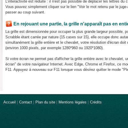
L'interactivité est réduite : il n'est pas possible de déplacer les lettres du 
Vous pouvez simplement cliquer sur le lien "Voir le mot retenu par le juge-a
passer au coup suivant.
En rejouant une partie, la grille n'apparaît pas en ent
La grille est dimensionnée pour occuper la plus grande largeur possible, pou
Scrabble étant carrée par nature (15 cases sur 15), elle occupe donc auta
simultanément la grille entière et le chevalet, votre résolution d'écran do
(environ 1000 pixels, par exemple 1280*960 ou 1920*1080).
Si votre écran ne permet pas d'afficher la grille entière avec le chevalet, u
écran" de votre navigateur Internet. Avec Edge, Chrome et Firefox, ce mod
F11. Appuyez à nouveau sur F11 lorsque vous désirez quitter le mode "Ple
Accueil
|
Contact
|
Plan du site
|
Mentions légales
|
Crédits