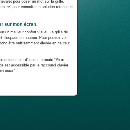
chevalet pour poser un mot sur la grille.
rbitre" pour connaître la solution retenue et
ier sur mon écran.
r un meilleur confort visuel. La grille de
nt d'espace en hauteur. Pour pouvoir voir
it donc être suffisamment élevée en hauteur
ne solution est d'utiliser le mode "Plein
e est accessible par le raccourci clavier
in écran".