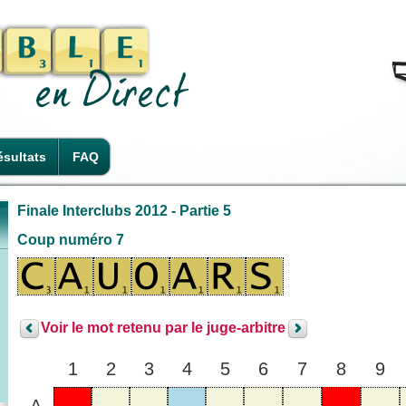
sultats
FAQ
Finale Interclubs 2012 - Partie 5
Coup numéro 7
Voir le mot retenu par le juge-arbitre
1
2
3
4
5
6
7
8
9