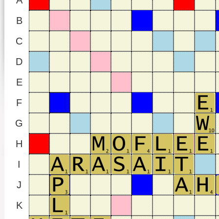
A
B
C
D
E
F
G
H
I
J
K