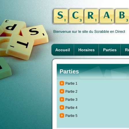
Accueil
Horaires
Parties
Ré
Parties
Partie 1
Partie 2
Partie 3
Partie 4
Partie 5