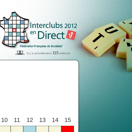
115
Il y a actuellement
visiteurs
10
11
12
13
14
15