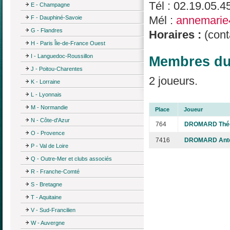
Tél : 02.19.05.4
E - Champagne
Mél :
annemarie
F - Dauphiné-Savoie
G - Flandres
Horaires :
(conta
H - Paris Île-de-France Ouest
I - Languedoc-Roussillon
Membres du 
J - Poitou-Charentes
2 joueurs.
K - Lorraine
L - Lyonnais
M - Normandie
Place
Joueur
N - Côte-d'Azur
764
DROMARD Thé
O - Provence
7416
DROMARD Anto
P - Val de Loire
Q - Outre-Mer et clubs associés
R - Franche-Comté
S - Bretagne
T - Aquitaine
V - Sud-Francilien
W - Auvergne