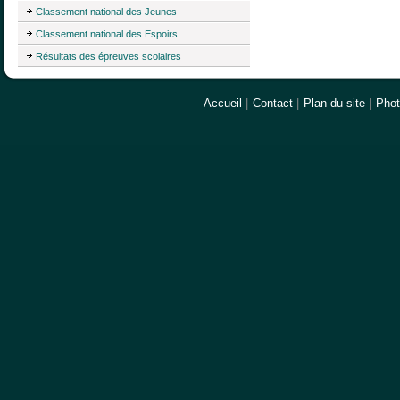
Classement national des Jeunes
Classement national des Espoirs
Résultats des épreuves scolaires
Accueil
|
Contact
|
Plan du site
|
Pho