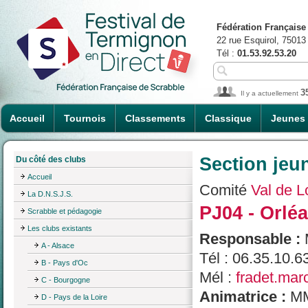
Fédération Française
22 rue Esquirol, 75013
Tél :
01.53.92.53.20
3
Il y a actuellement
Accueil
Tournois
Classements
Classique
Jeunes
Section jeu
Du côté des clubs
Accueil
Comité
Val de L
La D.N.S.J.S.
PJ04 - Orlé
Scrabble et pédagogie
Les clubs existants
Responsable :
A - Alsace
Tél : 06.35.10.6
B - Pays d'Oc
Mél :
fradet.mar
C - Bourgogne
Animatrice :
MM
D - Pays de la Loire