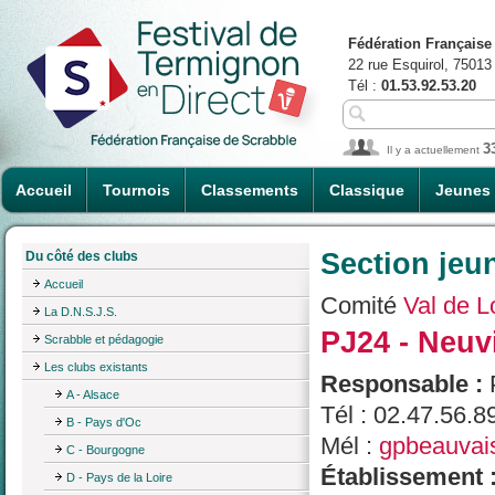
Fédération Française
22 rue Esquirol, 75013
Tél :
01.53.92.53.20
3
Il y a actuellement
Accueil
Tournois
Classements
Classique
Jeunes
Section jeu
Du côté des clubs
Accueil
Comité
Val de L
La D.N.S.J.S.
PJ24 - Neuv
Scrabble et pédagogie
Les clubs existants
Responsable :
A - Alsace
Tél : 02.47.56.8
B - Pays d'Oc
Mél :
gpbeauvai
C - Bourgogne
Établissement 
D - Pays de la Loire