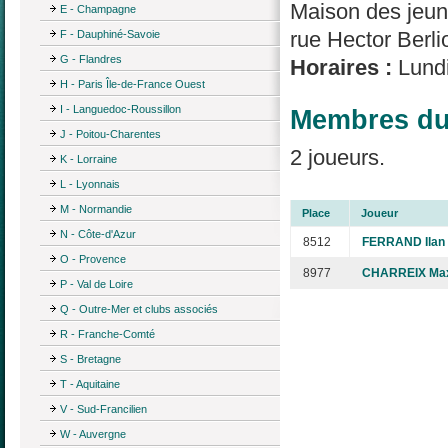
Maison des jeune
E - Champagne
rue Hector Berl
F - Dauphiné-Savoie
G - Flandres
Horaires :
Lundi
H - Paris Île-de-France Ouest
I - Languedoc-Roussillon
Membres du 
J - Poitou-Charentes
2 joueurs.
K - Lorraine
L - Lyonnais
M - Normandie
Place
Joueur
N - Côte-d'Azur
8512
FERRAND Ilan
O - Provence
8977
CHARREIX Ma
P - Val de Loire
Q - Outre-Mer et clubs associés
R - Franche-Comté
S - Bretagne
T - Aquitaine
V - Sud-Francilien
W - Auvergne