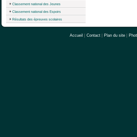
Classement national des Jeunes
Classement national des Espoirs
Résultats des épreuves scolaires
Accueil
|
Contact
|
Plan du site
|
Pho