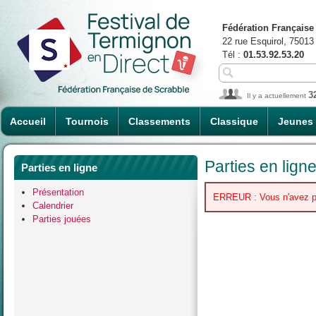
Fédération Française
22 rue Esquirol, 75013
Tél :
01.53.92.53.20
3
Il y a actuellement
Accueil
Tournois
Classements
Classique
Jeunes
Parties en lign
Parties en ligne
Présentation
ERREUR : Vous n'avez pas 
Calendrier
Parties jouées