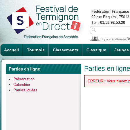
Fédération Française
22 rue Esquirol, 75013
Tél :
01.53.92.53.20
3
Il y a actuellement
Accueil
Tournois
Classements
Classique
Jeunes
Parties en lign
Parties en ligne
Présentation
ERREUR : Vous n'avez pas 
Calendrier
Parties jouées