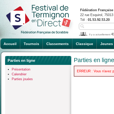
Fédération Française
22 rue Esquirol, 75013
Tél :
01.53.92.53.20
4
Il y a actuellement
Accueil
Tournois
Classements
Classique
Jeunes
Parties en lign
Parties en ligne
Présentation
ERREUR : Vous n'avez pas 
Calendrier
Parties jouées