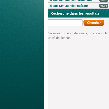
Récap. Simultanés Fédéraux
06/06
Recherche dans les résultats
Saisissez un nom de joueur, un code club 
un n° de licence