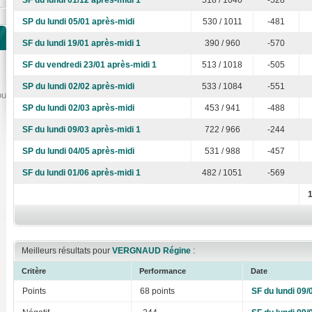
SF du lundi 01/12 après-midi 1
518 / 1046
-528
SP du lundi 05/01 après-midi
530 / 1011
-481
SF du lundi 19/01 après-midi 1
390 / 960
-570
SF du vendredi 23/01 après-midi 1
513 / 1018
-505
SP du lundi 02/02 après-midi
533 / 1084
-551
ou
SP du lundi 02/03 après-midi
453 / 941
-488
SF du lundi 09/03 après-midi 1
722 / 966
-244
SP du lundi 04/05 après-midi
531 / 988
-457
SF du lundi 01/06 après-midi 1
482 / 1051
-569
Meilleurs résultats pour
VERGNAUD Régine
:
Critère
Performance
Date
Points
68 points
SF du lundi 09/