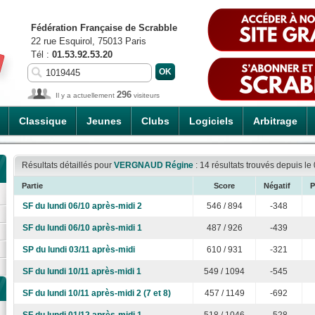
Fédération Française de Scrabble
22 rue Esquirol, 75013 Paris
Tél :
01.53.92.53.20
296
Il y a actuellement
visiteurs
Classique
Jeunes
Clubs
Logiciels
Arbitrage
Résultats détaillés pour
VERGNAUD Régine
: 14 résultats trouvés depuis l
Partie
Score
Négatif
P
SF du lundi 06/10 après-midi 2
546 / 894
-348
SF du lundi 06/10 après-midi 1
487 / 926
-439
SP du lundi 03/11 après-midi
610 / 931
-321
SF du lundi 10/11 après-midi 1
549 / 1094
-545
SF du lundi 10/11 après-midi 2 (7 et 8)
457 / 1149
-692