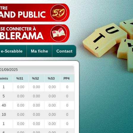
e-Scrabble
Ma fiche
Contact
e 01/09/2025
oints
%S1
%S2
%S3
PP4
1
0.00
0.00
0.00
0
5
0.00
0.00
0.00
0
40
0.00
0.00
0.00
0
10
0.00
0.00
0.00
0
1
0.00
0.00
0.00
0