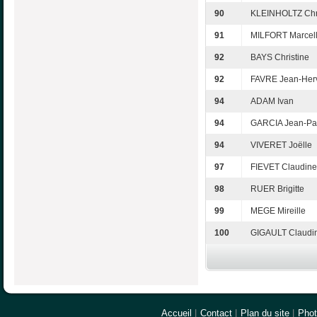
90
KLEINHOLTZ Chr
91
MILFORT Marcel
92
BAYS Christine
92
FAVRE Jean-Her
94
ADAM Ivan
94
GARCIA Jean-Pa
94
VIVERET Joëlle
97
FIEVET Claudine
98
RUER Brigitte
99
MEGE Mireille
100
GIGAULT Claudi
Accueil
|
Contact
|
Plan du site
|
Pho