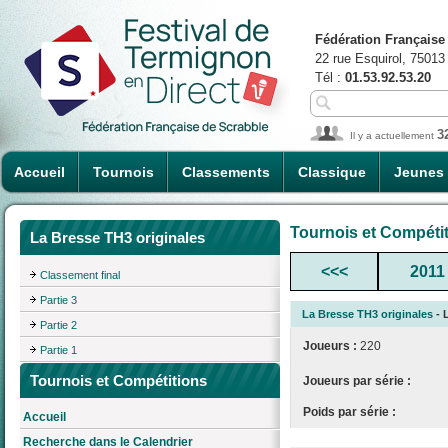
Fédération Française
22 rue Esquirol, 75013
Tél :
01.53.92.53.20
3
Il y a actuellement
Accueil
Tournois
Classements
Classique
Jeunes
Tournois et Compéti
La Bresse TH3 originales
<<<
2011
Classement final
Partie 3
La Bresse TH3 originales
- L
Partie 2
Joueurs :
220
Partie 1
Tournois et Compétitions
Joueurs par série :
Poids par série :
Accueil
Recherche dans le Calendrier