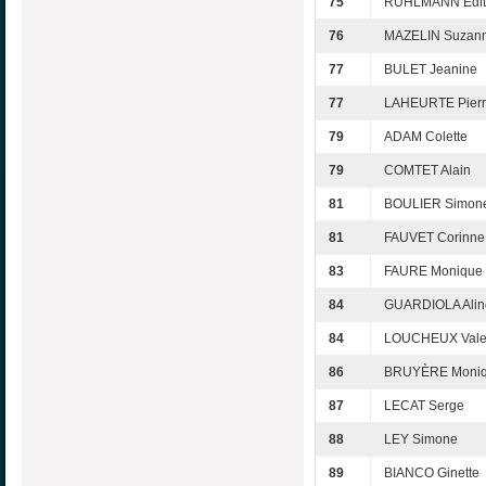
75
RUHLMANN Edit
76
MAZELIN Suzan
77
BULET Jeanine
77
LAHEURTE Pier
79
ADAM Colette
79
COMTET Alain
81
BOULIER Simon
81
FAUVET Corinne
83
FAURE Monique
84
GUARDIOLA Alin
84
LOUCHEUX Vale
86
BRUYÈRE Moni
87
LECAT Serge
88
LEY Simone
89
BIANCO Ginette