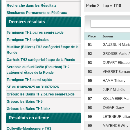
Recherche dans les Résultats
Partie 2 - Top = 1118
Simultanés Permanents et Fédéraux
Derniers résultats
Termignon TH2 paires semi-rapide
Place
Joueur
Termignon TH3 originales
51
GAUSSUIN Marie
Muzillac (Billiers) TH2 catégoriel étape de la
Ronde
52
GROSSE Marie-
Carhaix TH2 catégoriel étape de la Ronde
53
DUPART Elisabe
Scrabble du Sud Goëlo (Plourhan) TH2
53
VIVERET Bernar
catégoriel étape de la Ronde
Termignon TH3 semi-rapide
55
HAMM Thierry
SP du 01/09/2025 au 31/07/2026
55
JURY Michèle
Gréoux les Bains TH2 paires semi-rapide
57
KOLLMEIER Mart
Gréoux les Bains TH5
58
ZAGAR Dany
Gréoux les Bains TH3 blitz
59
LETENEUR Lilia
Résultats en attente
60
MAYENCE Willy
Colleville-Montgomery TH3