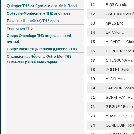
61
RISS Claude
Quimper TH2 catégoriel étape de la Ronde
Colleville-Montgomery TH2 originales
62
GAETHOFS Aim
Eu (eu salle audiard) TH2 open
63
MAES Eric
Termignon TH5
64
LAI Valeria
Coupe Onondaga TH3 originales semi-
normal
65
ALBARELLI Chris
Coupe Imokursi (Rimouski (Québec)) TH7
65
CORDIER Anne-
Championnat Régional Outre-Mer TH3
67
CHENOUNA Mahi
Outre-Mer paires semi-rapide
68
POLLET Guido
69
ALBINI Anne
69
GAIGNON Jocel
71
SCHAPMAN Mari
71
SIRGUEY Bernad
73
ADAM Françoise
74
GONDOUIN Rol