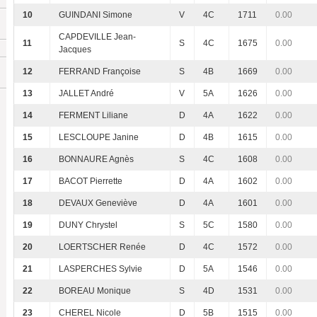
10
GUINDANI Simone
V
4C
1711
0.00
CAPDEVILLE Jean-
11
S
4C
1675
0.00
Jacques
12
FERRAND Françoise
S
4B
1669
0.00
13
JALLET André
V
5A
1626
0.00
14
FERMENT Liliane
D
4A
1622
0.00
15
LESCLOUPE Janine
D
4B
1615
0.00
16
BONNAURE Agnès
S
4C
1608
0.00
17
BACOT Pierrette
D
4A
1602
0.00
18
DEVAUX Geneviève
D
4A
1601
0.00
19
DUNY Chrystel
S
5C
1580
0.00
20
LOERTSCHER Renée
D
4C
1572
0.00
21
LASPERCHES Sylvie
D
5A
1546
0.00
22
BOREAU Monique
S
4D
1531
0.00
23
CHEREL Nicole
D
5B
1515
0.00