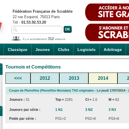
Fédération Française de Scrabble
22 rue Esquirol, 75013 Paris
Tél :
01.53.92.53.20
312
Il y a actuellement
visiteurs
Classique
Jeunes
Clubs
Logiciels
Arbitrage
Tournois et Compétitions
<<<
2012
2013
2014
Coupe de Pierrefitte (Pierrefitte-Nestalas) TH2 originales
- Le jeudi 17/07/2014 - 
Joueurs :
31
Top =
2281
CI
=
1.0
M =
62
Joueurs par série :
1 N1
3 N2
3 N3
Poids par série :
PS1=2
PS2=6
PS3=6