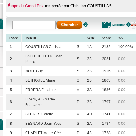
Étape du Grand Prix
remportée par Christian COUSTILLAS
Exporter
Place
Joueur
Série
Score
%S1
1
COUSTILLAS Christian
S
1A
2182
100.00%
LAFFITTE-FITOU Jean-
2
S
2A
2031
0.00
Pierre
3
NOEL Guy
S
3B
1916
0.00
4
BETHOULE Marie
S
2B
1863
0.00
5
ERRERA Elisabeth
V
3A
1836
0.00
FRANÇAIS Marie-
6
D
3B
1797
0.00
Françoise
7
SERRES Colette
V
4D
1741
0.00
8
BESNARD Jean-Yves
S
2A
1734
0.00
9
CHARLET Marie-Cécile
D
4A
1728
0.00