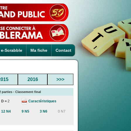
e-Scrabble
Ma fiche
Contact
2015
2016
>>>
2 parties - Classement final
Caractéristiques
D =
2
12 N4
9 N5
3 N6
0 N7