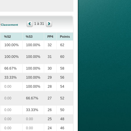
1 à 31
Classement
%S2
%S3
PP4
Points
100.00%
100.00%
32
62
100.00%
100.00%
31
60
66.67%
100.00%
30
58
33.33%
100.00%
29
56
0.00
100.00%
28
54
0.00
66.67%
27
52
0.00
33.33%
26
50
0.00
0.00
25
48
0.00
0.00
24
46