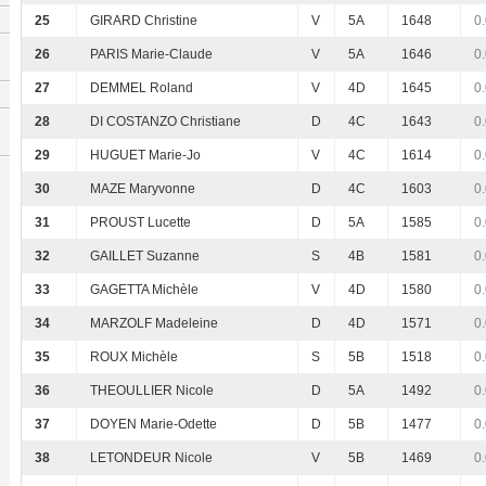
25
GIRARD Christine
V
5A
1648
0
26
PARIS Marie-Claude
V
5A
1646
0
27
DEMMEL Roland
V
4D
1645
0
28
DI COSTANZO Christiane
D
4C
1643
0
29
HUGUET Marie-Jo
V
4C
1614
0
30
MAZE Maryvonne
D
4C
1603
0
31
PROUST Lucette
D
5A
1585
0
32
GAILLET Suzanne
S
4B
1581
0
33
GAGETTA Michèle
V
4D
1580
0
34
MARZOLF Madeleine
D
4D
1571
0
35
ROUX Michèle
S
5B
1518
0
36
THEOULLIER Nicole
D
5A
1492
0
37
DOYEN Marie-Odette
D
5B
1477
0
38
LETONDEUR Nicole
V
5B
1469
0