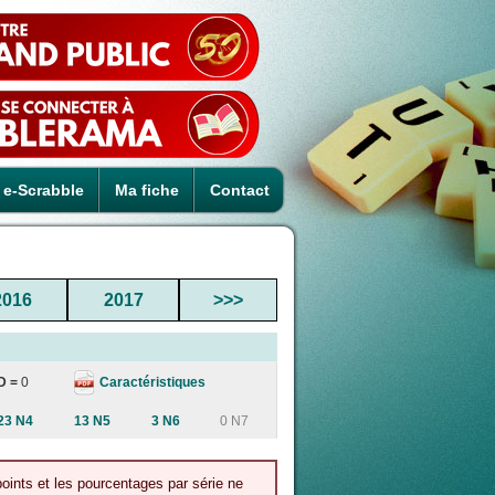
e-Scrabble
Ma fiche
Contact
2016
2017
>>>
Caractéristiques
D =
0
23 N4
13 N5
3 N6
0 N7
points et les pourcentages par série ne