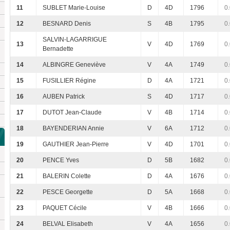
11
SUBLET Marie-Louise
D
4D
1796
0
12
BESNARD Denis
S
4B
1795
0
SALVIN-LAGARRIGUE
13
V
4D
1769
0
Bernadette
14
ALBINGRE Geneviève
V
4A
1749
0
15
FUSILLIER Régine
D
4A
1721
0
16
AUBEN Patrick
S
4D
1717
0
17
DUTOT Jean-Claude
V
4B
1714
0
18
BAYENDERIAN Annie
V
6A
1712
0
19
GAUTHIER Jean-Pierre
V
4D
1701
0
20
PENCE Yves
D
5B
1682
0
21
BALERIN Colette
D
4A
1676
0
22
PESCE Georgette
D
5A
1668
0
23
PAQUET Cécile
V
4B
1666
0
24
BELVAL Elisabeth
V
4A
1656
0