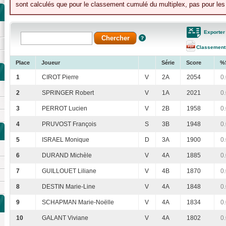
sont calculés que pour le classement cumulé du multiplex, pas pour les 
Exporter
Classement
Place
Joueur
Série
Score
%
1
CIROT Pierre
V
2A
2054
0
2
SPRINGER Robert
V
1A
2021
0
3
PERROT Lucien
V
2B
1958
0
4
PRUVOST François
S
3B
1948
0
5
ISRAEL Monique
D
3A
1900
0
6
DURAND Michèle
V
4A
1885
0
7
GUILLOUET Liliane
V
4B
1870
0
8
DESTIN Marie-Line
V
4A
1848
0
9
SCHAPMAN Marie-Noëlle
V
4A
1834
0
10
GALANT Viviane
V
4A
1802
0