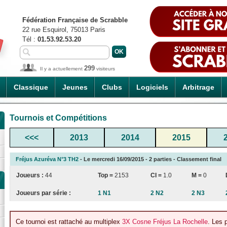
Fédération Française de Scrabble
22 rue Esquirol, 75013 Paris
Tél :
01.53.92.53.20
299
Il y a actuellement
visiteurs
Classique
Jeunes
Clubs
Logiciels
Arbitrage
Tournois et Compétitions
<<<
2013
2014
2015
Fréjus Azuréva N°3 TH2
- Le mercredi 16/09/2015 - 2 parties - Classement final
Joueurs :
44
Top =
2153
CI
=
1.0
M =
0
Joueurs par série :
1 N1
2 N2
2 N3
Ce tournoi est rattaché au multiplex
3X Cosne Fréjus La Rochelle
. Les 