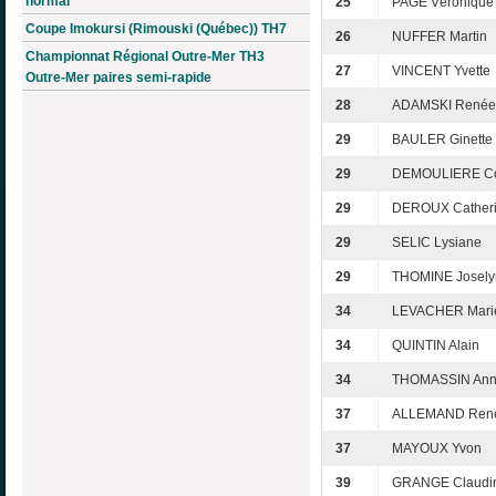
normal
25
PAGE Véronique
Coupe Imokursi (Rimouski (Québec)) TH7
26
NUFFER Martin
Championnat Régional Outre-Mer TH3
27
VINCENT Yvette
Outre-Mer paires semi-rapide
28
ADAMSKI Renée
29
BAULER Ginette
29
DEMOULIERE Co
29
DEROUX Cather
29
SELIC Lysiane
29
THOMINE Josely
34
LEVACHER Marie
34
QUINTIN Alain
34
THOMASSIN Ann
37
ALLEMAND Ren
37
MAYOUX Yvon
39
GRANGE Claudi