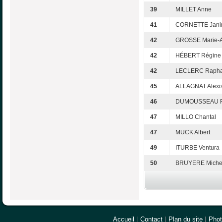
39
MILLET Anne
41
CORNETTE Jani
42
GROSSE Marie-
42
HÉBERT Régine
42
LECLERC Rapha
45
ALLAGNAT Alexi
46
DUMOUSSEAU 
47
MILLO Chantal
47
MUCK Albert
49
ITURBE Ventura
50
BRUYERE Miche
Accueil
|
Contact
|
Plan du site
|
Pho