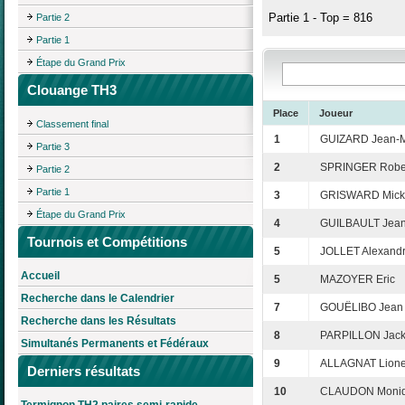
Partie 1 - Top = 816
Partie 2
Partie 1
Étape du Grand Prix
Clouange TH3
Place
Joueur
Classement final
1
GUIZARD Jean-M
Partie 3
2
SPRINGER Robe
Partie 2
Partie 1
3
GRISWARD Mick
Étape du Grand Prix
4
GUILBAULT Jean
Tournois et Compétitions
5
JOLLET Alexand
Accueil
5
MAZOYER Eric
Recherche dans le Calendrier
7
GOUËLIBO Jean
Recherche dans les Résultats
8
PARPILLON Jack
Simultanés Permanents et Fédéraux
9
ALLAGNAT Lione
Derniers résultats
10
CLAUDON Moni
Termignon TH2 paires semi-rapide