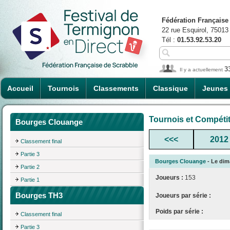
Fédération Française
22 rue Esquirol, 75013
Tél :
01.53.92.53.20
3
Il y a actuellement
Accueil
Tournois
Classements
Classique
Jeunes
Tournois et Compéti
Bourges Clouange
<<<
2012
Classement final
Partie 3
Bourges Clouange
- Le dima
Partie 2
Joueurs :
153
Partie 1
Bourges TH3
Joueurs par série :
Poids par série :
Classement final
Partie 3