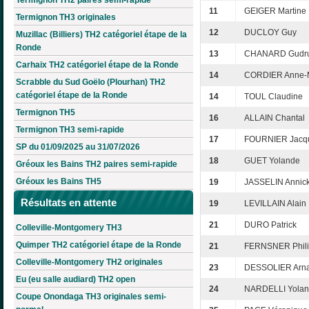
11
GEIGER Martine
Termignon TH3 originales
12
DUCLOY Guy
Muzillac (Billiers) TH2 catégoriel étape de la
Ronde
13
CHANARD Gudr
Carhaix TH2 catégoriel étape de la Ronde
14
CORDIER Anne-
Scrabble du Sud Goëlo (Plourhan) TH2
catégoriel étape de la Ronde
14
TOUL Claudine
Termignon TH5
16
ALLAIN Chantal
Termignon TH3 semi-rapide
17
FOURNIER Jacq
SP du 01/09/2025 au 31/07/2026
18
GUET Yolande
Gréoux les Bains TH2 paires semi-rapide
Gréoux les Bains TH5
19
JASSELIN Annic
Résultats en attente
19
LEVILLAIN Alain
21
DURO Patrick
Colleville-Montgomery TH3
Quimper TH2 catégoriel étape de la Ronde
21
FERNSNER Phil
Colleville-Montgomery TH2 originales
23
DESSOLIER Arn
Eu (eu salle audiard) TH2 open
24
NARDELLI Yola
Coupe Onondaga TH3 originales semi-