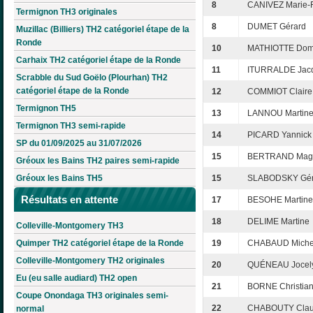
8
CANIVEZ Marie-F
Termignon TH3 originales
8
DUMET Gérard
Muzillac (Billiers) TH2 catégoriel étape de la
Ronde
10
MATHIOTTE Dom
Carhaix TH2 catégoriel étape de la Ronde
11
ITURRALDE Jac
Scrabble du Sud Goëlo (Plourhan) TH2
catégoriel étape de la Ronde
12
COMMIOT Claire
Termignon TH5
13
LANNOU Martin
Termignon TH3 semi-rapide
14
PICARD Yannick
SP du 01/09/2025 au 31/07/2026
15
BERTRAND Mag
Gréoux les Bains TH2 paires semi-rapide
Gréoux les Bains TH5
15
SLABODSKY Gér
Résultats en attente
17
BESOHE Martine
18
DELIME Martine
Colleville-Montgomery TH3
Quimper TH2 catégoriel étape de la Ronde
19
CHABAUD Miche
Colleville-Montgomery TH2 originales
20
QUÉNEAU Jocel
Eu (eu salle audiard) TH2 open
21
BORNE Christia
Coupe Onondaga TH3 originales semi-
22
CHABOUTY Clau
normal