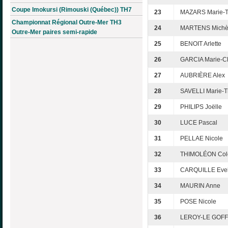
Coupe Imokursi (Rimouski (Québec)) TH7
23
MAZARS Marie-T
Championnat Régional Outre-Mer TH3
24
MARTENS Michè
Outre-Mer paires semi-rapide
25
BENOIT Arlette
26
GARCIA Marie-C
27
AUBRIÈRE Alex
28
SAVELLI Marie-T
29
PHILIPS Joëlle
30
LUCE Pascal
31
PELLAE Nicole
32
THIMOLÉON Cole
33
CARQUILLE Evel
34
MAURIN Anne
35
POSE Nicole
36
LEROY-LE GOFF