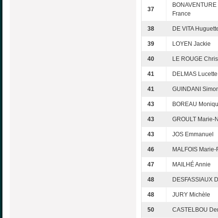
BONAVENTURE 
37
France
38
DE VITA Huguett
39
LOYEN Jackie
40
LE ROUGE Chris
41
DELMAS Lucette
41
GUINDANI Simo
43
BOREAU Moniq
43
GROULT Marie-N
43
JOS Emmanuel
46
MALFOIS Marie-
47
MAILHÉ Annie
48
DESFASSIAUX D
48
JURY Michèle
50
CASTELBOU Den