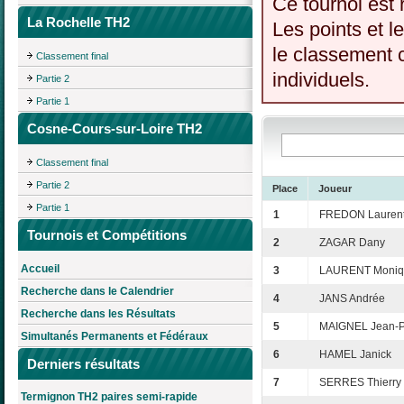
Ce tournoi est 
La Rochelle TH2
Les points et l
le classement c
Classement final
individuels.
Partie 2
Partie 1
Cosne-Cours-sur-Loire TH2
Classement final
Partie 2
Place
Joueur
Partie 1
1
FREDON Lauren
Tournois et Compétitions
2
ZAGAR Dany
Accueil
3
LAURENT Moniq
Recherche dans le Calendrier
4
JANS Andrée
Recherche dans les Résultats
5
MAIGNEL Jean-P
Simultanés Permanents et Fédéraux
6
HAMEL Janick
Derniers résultats
7
SERRES Thierry
Termignon TH2 paires semi-rapide