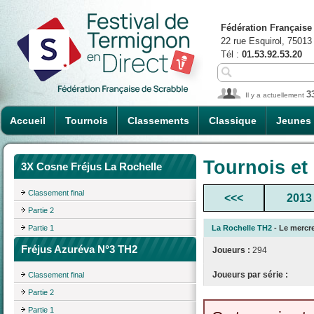
Fédération Française
22 rue Esquirol, 75013
Tél :
01.53.92.53.20
3
Il y a actuellement
Accueil
Tournois
Classements
Classique
Jeunes
Tournois et
3X Cosne Fréjus La Rochelle
Classement final
<<<
2013
Partie 2
Partie 1
La Rochelle TH2
- Le mercre
Fréjus Azuréva N°3 TH2
Joueurs :
294
Joueurs par série :
Classement final
Partie 2
Partie 1