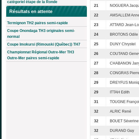
catégoriel étape de la Ronde
21
NOGUERA Jacqu
Résultats en attente
22
AMSALLEM Anne
Termignon TH2 paires semi-rapide
23
ATTARD Jean-Lo
Coupe Onondaga TH3 originales semi-
24
BROTONS Odile
normal
25
DUNY Chrystel
Coupe Imokursi (Rimouski (Québec)) TH7
Championnat Régional Outre-Mer TH3
26
COUTAND Genev
Outre-Mer paires semi-rapide
27
CHABANON Jan
28
CONGRAS Pierr
29
DREYFUS Moni
29
ITTAH Edith
31
TOUGNE Franço
32
ALRIC René
32
BOUET Séverine
32
DURAND Guy