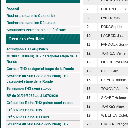
6
CERNEAUX Mari
Accueil
7
BOUTIN-BILLEY 
Recherche dans le Calendrier
8
FANER Marc
Recherche dans les Résultats
9
POKA Sophie
Simultanés Permanents et Fédéraux
10
LACROIX Jacqu
Derniers résultats
11
FARDOUX Gérar
Termignon TH3 originales
12
TORRES Michel
Muzillac (Billiers) TH2 catégoriel étape de la
Ronde
13
LIEVRE Roselin
Carhaix TH2 catégoriel étape de la Ronde
13
NOEL Guy
Scrabble du Sud Goëlo (Plourhan) TH2
15
PICARD Yannick
catégoriel étape de la Ronde
Termignon TH3 semi-rapide
15
TOUGNE Anne-M
SP du 01/09/2025 au 31/07/2026
17
SICART Hélène
Gréoux les Bains TH2 paires semi-rapide
18
TORRES Aline
Gréoux les Bains TH5
19
WIDEHEM Colett
Gréoux les Bains TH3 blitz
Scrabble du Sud Goëlo (Plourhan) TH2
20
HIMBER Françoi