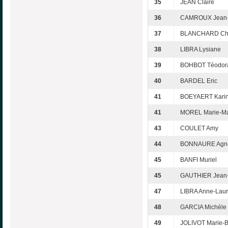
35
JEAN Claire
36
CAMROUX Jean-
37
BLANCHARD Cha
38
LIBRA Lysiane
39
BOHBOT Téodor
40
BARDEL Eric
41
BOEYAERT Kari
41
MOREL Marie-Ma
43
COULET Amy
44
BONNAURE Agn
45
BANFI Muriel
45
GAUTHIER Jean-
47
LIBRA Anne-Lau
48
GARCIA Michèle
49
JOLIVOT Marie-Br