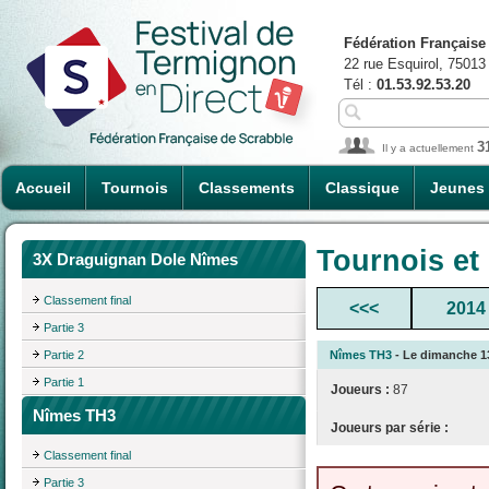
Fédération Française
22 rue Esquirol, 75013
Tél :
01.53.92.53.20
3
Il y a actuellement
Accueil
Tournois
Classements
Classique
Jeunes
Tournois et
3X Draguignan Dole Nîmes
Classement final
<<<
2014
Partie 3
Partie 2
Nîmes TH3
- Le dimanche 13/
Partie 1
Joueurs :
87
Nîmes TH3
Joueurs par série :
Classement final
Partie 3