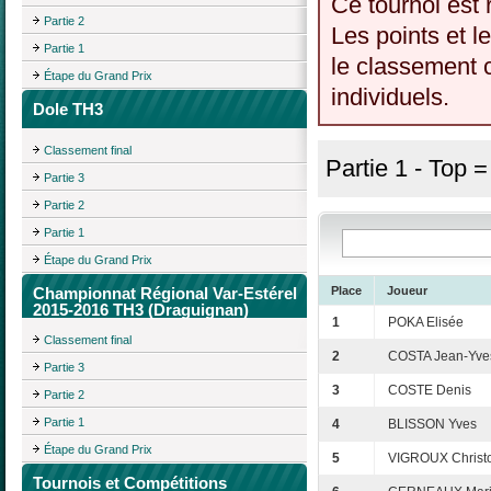
Ce tournoi est 
Partie 2
Les points et l
Partie 1
le classement c
Étape du Grand Prix
individuels.
Dole TH3
Classement final
Partie 1 - Top 
Partie 3
Partie 2
Partie 1
Étape du Grand Prix
Championnat Régional Var-Estérel
Place
Joueur
2015-2016 TH3 (Draguignan)
1
POKA Elisée
Classement final
2
COSTA Jean-Yve
Partie 3
3
COSTE Denis
Partie 2
Partie 1
4
BLISSON Yves
Étape du Grand Prix
5
VIGROUX Christ
Tournois et Compétitions