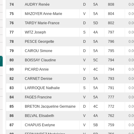
74
AUDRY Renée
D
5A
808
0.0
75
MAZOYER Anne-Marie
V
5A
804
0.0
76
TARDY Marie-France
D
5D
802
0.0
77
WITZ Joseph
S
4A
797
0.0
78
PESCE Georgette
D
5A
796
0.0
79
CAIROU Simone
D
5A
795
0.0
80
BOISSAY Claudine
V
5C
794
0.0
80
PICARD Annie
V
4C
794
0.0
82
CARNET Denise
D
5A
793
0.0
83
LARROQUE Nathalie
S
5A
791
0.0
84
FAGES Francine
V
5A
777
0.0
85
BRETON Jacqueline Germaine
D
4C
772
0.0
86
BELVAL Elisabeth
V
4A
762
0.0
87
CHAPUIS Evelyne
V
5B
759
0.0