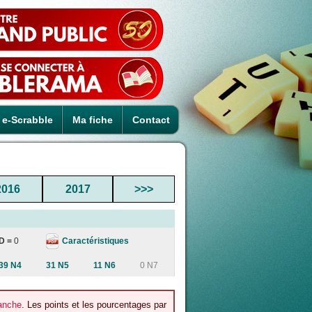
e-Scrabble
Ma fiche
Contact
2016
2017
>>>
Caractéristiques
D =
0
39 N4
31 N5
11 N6
0 N7
anche
. Les points et les pourcentages par