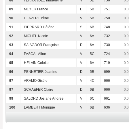
88
FERNANDEZ Madeleine
V
5D
756
0.0
89
MEYER France
D
5B
751
0.0
90
CLAVERE Irène
V
5B
750
0.0
91
PIERRARD Hélène
S
6B
748
0.0
92
MICHEL Nicole
V
6A
732
0.0
93
SALVADOR Françoise
D
6A
730
0.0
94
PASCAL Aline
V
5C
724
0.0
95
HELAIN Colette
V
6A
719
0.0
96
PENNETIER Jeanine
D
5B
699
0.0
97
ARAMO Gisèle
V
4C
666
0.0
97
SCHAEFER Claire
D
6B
666
0.0
99
SALORD Josiane Andrée
V
6C
661
0.0
100
LAMBERT Monique
V
6B
636
0.0