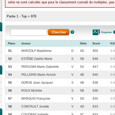
série ne sont calculés que pour le classement cumulé du multiplex, pas p
Partie 1 - Top = 978
Exporter
Place
Joueur
Série
Score
%S
51
MARZOLF Madeleine
D
4D
850
0.0
52
ESTÈBE Gaëlle-Marie
S
5B
848
0.0
53
PERUGINI Marie-Gabrielle
V
5A
847
0.0
54
PELLERIN Marie-Annick
V
4B
840
0.0
55
GORSE Jean-Jacques
S
4B
838
0.0
56
ROUX Michèle
S
5B
836
0.0
57
MARQUIS Françoise
V
5D
835
0.0
58
COINTAULT Josette
V
4D
833
0.0
58
COUDRAY Isabelle
S
5C
833
0.0