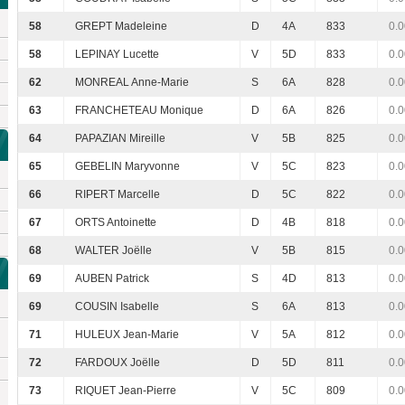
58
GREPT Madeleine
D
4A
833
0.0
58
LEPINAY Lucette
V
5D
833
0.0
62
MONREAL Anne-Marie
S
6A
828
0.0
63
FRANCHETEAU Monique
D
6A
826
0.0
64
PAPAZIAN Mireille
V
5B
825
0.0
65
GEBELIN Maryvonne
V
5C
823
0.0
66
RIPERT Marcelle
D
5C
822
0.0
67
ORTS Antoinette
D
4B
818
0.0
68
WALTER Joëlle
V
5B
815
0.0
69
AUBEN Patrick
S
4D
813
0.0
69
COUSIN Isabelle
S
6A
813
0.0
71
HULEUX Jean-Marie
V
5A
812
0.0
72
FARDOUX Joëlle
D
5D
811
0.0
73
RIQUET Jean-Pierre
V
5C
809
0.0