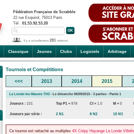
Fédération Française de Scrabble
22 rue Esquirol, 75013 Paris
Tél :
01.53.92.53.20
281
Il y a actuellement
visiteurs
Classique
Jeunes
Clubs
Logiciels
Arbitrage
Tournois et Compétitions
<<<
2013
2014
2015
La Londe-les-Maures TH3
- Le dimanche 06/09/2015 - 3 parties - Partie 1
Joueurs :
101
Top P1 =
978
CI
=
1.0
M =
0
Joueurs par série :
2 N1
8 N2
10 N3
Ce tournoi est rattaché au multiplex
4X Crépy Hayange La Londe Villefr