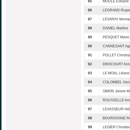
85
MOULE Evelyne
86
LEGRAND Roge
87
LEVARAY Moniq
88
DANIEL Martine
89
PESQUET Marie-C
90
CANNESANT Ag
91
POLLET Christo
92
DROCOURT Ann
93
LE MOAL Liliane
94
COLOMBEL Gene
95
SIMON Janine-M
96
ROUSSELLE Ann
97
LEVASSEUR Hél
98
BOURGOGNE R
99
LEGIER Christia