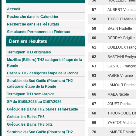
56
HOULLIER Thier
Accueil
57
AUBERT Violetta
Recherche dans le Calendrier
58
THIBOUT Marie-
Recherche dans les Résultats
59
BAZIN Nadette
Simultanés Permanents et Fédéraux
60
DEBRAY Brigitte
Derniers résultats
61
GUILLOUX Franç
Termignon TH3 originales
62
BASTIANI Evely
Muzillac (Billiers) TH2 catégoriel étape de la
Ronde
63
CASTEL Françoi
Carhaix TH2 catégoriel étape de la Ronde
63
FABRE Virginie
Scrabble du Sud Goëlo (Plourhan) TH2
65
LAMOUR Patrici
catégoriel étape de la Ronde
Termignon TH3 semi-rapide
66
MABA Nicole
SP du 01/09/2025 au 31/07/2026
67
JOUET Patricia
Gréoux les Bains TH2 paires semi-rapide
68
THOUROUDE Da
Gréoux les Bains TH5
69
YVETOT Michèle
Gréoux les Bains TH3 blitz
Scrabble du Sud Goëlo (Plourhan) TH2
70
LAMBERT Marie-C