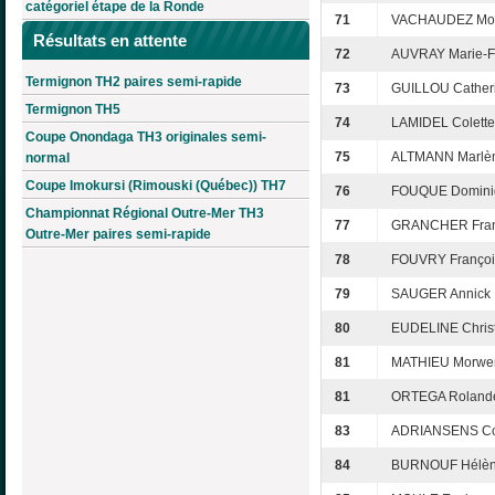
catégoriel étape de la Ronde
71
VACHAUDEZ Mo
Résultats en attente
72
AUVRAY Marie-F
Termignon TH2 paires semi-rapide
73
GUILLOU Cather
Termignon TH5
74
LAMIDEL Colette
Coupe Onondaga TH3 originales semi-
75
ALTMANN Marlè
normal
Coupe Imokursi (Rimouski (Québec)) TH7
76
FOUQUE Domini
Championnat Régional Outre-Mer TH3
77
GRANCHER Fran
Outre-Mer paires semi-rapide
78
FOUVRY Françoi
79
SAUGER Annick
80
EUDELINE Chris
81
MATHIEU Morwe
81
ORTEGA Roland
83
ADRIANSENS Co
84
BURNOUF Hélè