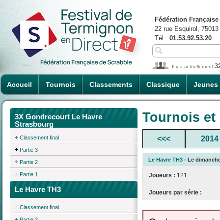
Fédération Française
22 rue Esquirol, 75013
Tél :
01.53.92.53.20
3
Il y a actuellement
Accueil
Tournois
Classements
Classique
Jeunes
Tournois et
3X Gondrecourt Le Havre
Strasbourg
Classement final
<<<
2014
Partie 3
Le Havre TH3
- Le dimanche 
Partie 2
Partie 1
Joueurs :
121
Le Havre TH3
Joueurs par série :
Classement final
Partie 3