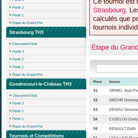
Ce tournoi est 
Partie 2
Strasbourg
. Le
Partie 1
calculés que p
Étape du Grand Prix
tournois individ
Strasbourg TH3
Classement final
Étape du Grand
Partie 3
Partie 2
Partie 1
Étape du Grand Prix
Place
Joueur
Gondrecourt-le-Château TH3
51
SIRMEL Jean-Pie
Classement final
52
GREVIR Domini
Partie 3
53
DENIAU Simonn
Partie 2
Partie 1
54
CUDELOU Evely
Étape du Grand Prix
55
RENAULT Edith
Tournois et Compétitions