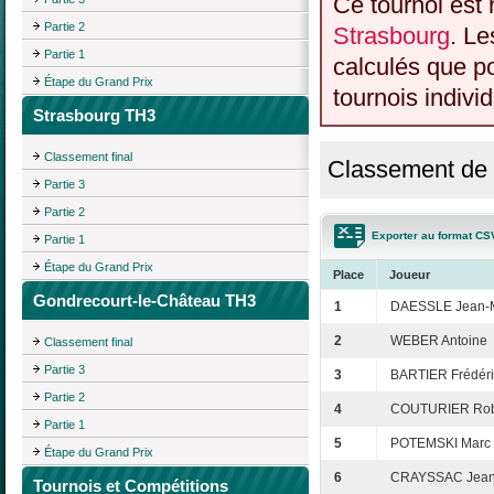
Ce tournoi est 
Partie 2
Strasbourg
. Le
Partie 1
calculés que p
Étape du Grand Prix
tournois individ
Strasbourg TH3
Classement final
Classement de 
Partie 3
Partie 2
Exporter au format CS
Partie 1
Étape du Grand Prix
Place
Joueur
Gondrecourt-le-Château TH3
1
DAESSLE Jean-
2
WEBER Antoine
Classement final
Partie 3
3
BARTIER Frédéri
Partie 2
4
COUTURIER Rob
Partie 1
5
POTEMSKI Marc
Étape du Grand Prix
6
CRAYSSAC Jean-
Tournois et Compétitions