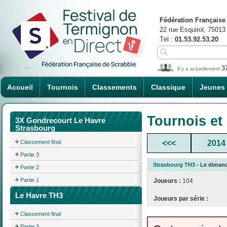
Fédération Française
22 rue Esquirol, 75013
Tél :
01.53.92.53.20
3
Il y a actuellement
Accueil
Tournois
Classements
Classique
Jeunes
Tournois et
3X Gondrecourt Le Havre
Strasbourg
Classement final
<<<
2014
Partie 3
Strasbourg TH3
- Le dimanc
Partie 2
Partie 1
Joueurs :
104
Le Havre TH3
Joueurs par série :
Classement final
Partie 3