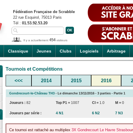
Fédération Française de Scrabble
22 rue Esquirol, 75013 Paris
Tél :
01.53.92.53.20
454
Il y a actuellement
visiteurs
Classique
Jeunes
Clubs
Logiciels
Arbitrage
Tournois et Compétitions
<<<
2014
2015
2016
Gondrecourt-le-Château TH3
- Le dimanche 13/11/2016 - 3 parties - Partie 1
Joueurs :
82
Top P1 =
1007
CI
=
1.0
M =
0
Joueurs par série :
4 N1
6 N2
7 N3
Ce tournoi est rattaché au multiplex
3X Gondrecourt Le Havre Strasbou