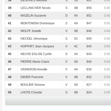
38
DESPRÉS Nathalie
S
5D
861
0.00
39
LECLANCHER Nicole
S
4B
856
0.00
40
MAZELIN Suzanne
D
4A
852
0.00
41
MONTOWSKI Dominique
S
4A
847
0.00
42
WOLFF Josette
V
5B
846
0.00
43
HECKEL Véronique
S
5C
845
0.00
43
HOFFART Jean-Jacques
V
4C
845
0.00
45
NEUVE EGLISE Cyrille
S
4A
843
0.00
46
PIERRE Marie-Claire
V
4D
840
0.00
47
VIGNERON Annette
V
4A
834
0.00
48
DIDIER Francine
V
4B
832
0.00
49
BOULIER Simone
V
4D
827
0.00
50
LHOTE Chantal
S
5B
824
0.00