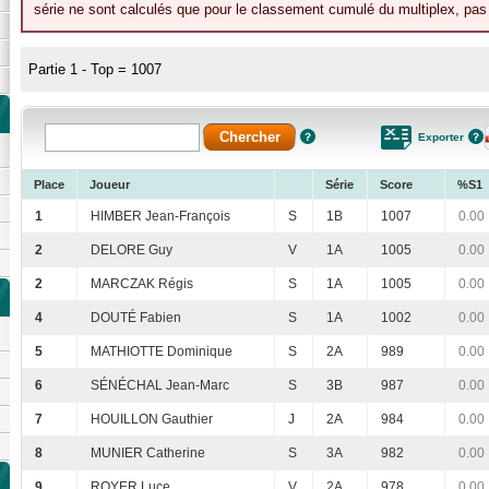
série ne sont calculés que pour le classement cumulé du multiplex, pas p
Partie 1 - Top = 1007
Exporter
Place
Joueur
Série
Score
%S1
1
HIMBER Jean-François
S
1B
1007
0.00
2
DELORE Guy
V
1A
1005
0.00
2
MARCZAK Régis
S
1A
1005
0.00
4
DOUTÉ Fabien
S
1A
1002
0.00
5
MATHIOTTE Dominique
S
2A
989
0.00
6
SÉNÉCHAL Jean-Marc
S
3B
987
0.00
7
HOUILLON Gauthier
J
2A
984
0.00
8
MUNIER Catherine
S
3A
982
0.00
9
ROYER Luce
V
2A
978
0.00