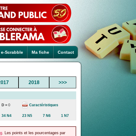
e-Scrabble
Ma fiche
Contact
2017
2018
>>>
Caractéristiques
D =
0
34 N4
23 N5
7 N6
1 N7
rg
. Les points et les pourcentages par