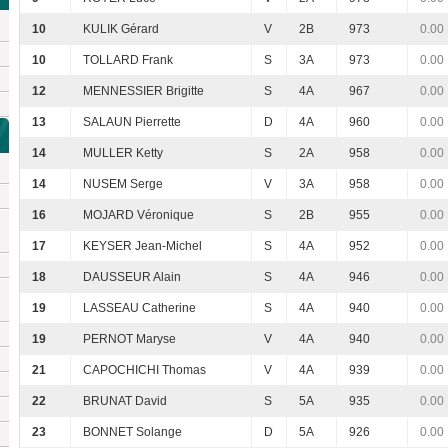
10
KULIK Gérard
V
2B
973
0.00
10
TOLLARD Frank
S
3A
973
0.00
12
MENNESSIER Brigitte
S
4A
967
0.00
13
SALAUN Pierrette
D
4A
960
0.00
14
MULLER Ketty
S
2A
958
0.00
14
NUSEM Serge
V
3A
958
0.00
16
MOJARD Véronique
S
2B
955
0.00
17
KEYSER Jean-Michel
S
4A
952
0.00
18
DAUSSEUR Alain
S
4A
946
0.00
19
LASSEAU Catherine
S
4A
940
0.00
19
PERNOT Maryse
V
4A
940
0.00
21
CAPOCHICHI Thomas
V
4A
939
0.00
22
BRUNAT David
S
5A
935
0.00
23
BONNET Solange
D
5A
926
0.00