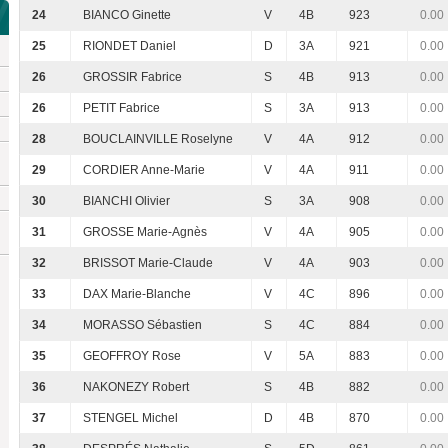
24
BIANCO Ginette
V
4B
923
0.00
25
RIONDET Daniel
D
3A
921
0.00
26
GROSSIR Fabrice
S
4B
913
0.00
26
PETIT Fabrice
S
3A
913
0.00
28
BOUCLAINVILLE Roselyne
V
4A
912
0.00
29
CORDIER Anne-Marie
V
4A
911
0.00
30
BIANCHI Olivier
S
3A
908
0.00
31
GROSSE Marie-Agnès
V
4A
905
0.00
32
BRISSOT Marie-Claude
V
4A
903
0.00
33
DAX Marie-Blanche
V
4C
896
0.00
34
MORASSO Sébastien
S
4C
884
0.00
35
GEOFFROY Rose
V
5A
883
0.00
36
NAKONEZY Robert
S
4B
882
0.00
37
STENGEL Michel
D
4B
870
0.00