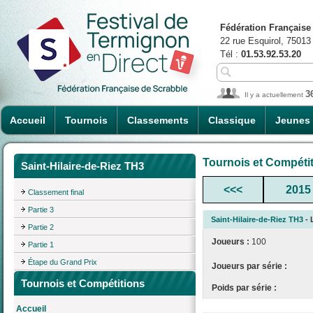
Fédération Française
22 rue Esquirol, 75013
Tél :
01.53.92.53.20
3
Il y a actuellement
Accueil
Tournois
Classements
Classique
Jeunes
Tournois et Compéti
Saint-Hilaire-de-Riez TH3
<<<
2015
Classement final
Partie 3
Saint-Hilaire-de-Riez TH3
- 
Partie 2
Joueurs :
100
Partie 1
Étape du Grand Prix
Joueurs par série :
Tournois et Compétitions
Poids par série :
Accueil