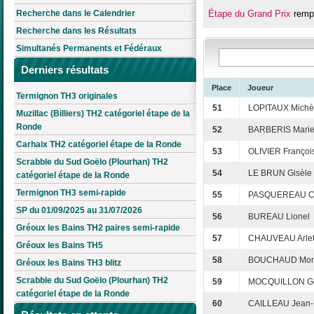
Recherche dans le Calendrier
Étape du Grand Prix
remp
Recherche dans les Résultats
Simultanés Permanents et Fédéraux
Derniers résultats
Place
Joueur
Termignon TH3 originales
51
LOPITAUX Michè
Muzillac (Billiers) TH2 catégoriel étape de la
Ronde
52
BARBERIS Marie
Carhaix TH2 catégoriel étape de la Ronde
53
OLIVIER Françoi
Scrabble du Sud Goëlo (Plourhan) TH2
54
LE BRUN Gisèle
catégoriel étape de la Ronde
Termignon TH3 semi-rapide
55
PASQUEREAU Cl
SP du 01/09/2025 au 31/07/2026
56
BUREAU Lionel
Gréoux les Bains TH2 paires semi-rapide
57
CHAUVEAU Arlet
Gréoux les Bains TH5
58
BOUCHAUD Mon
Gréoux les Bains TH3 blitz
Scrabble du Sud Goëlo (Plourhan) TH2
59
MOCQUILLON Ge
catégoriel étape de la Ronde
60
CAILLEAU Jean-