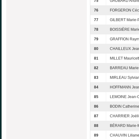
75
GAUBARD Andr
76
FORGERON Céci
77
GILBERT Marie-P
78
BOISSIÈRE Mari
79
GRAFFION Ray
80
CHAILLEUX Jean
81
MILLET Mauricet
82
BARREAU Marie
83
MIRLEAU Sylvia
84
HOFFMANN Jean
85
LEMOINE Jean-
86
BODIN Catherin
87
CHARRIER Joëll
88
BÉRARD Marie-M
89
CHAUVIN Lilian