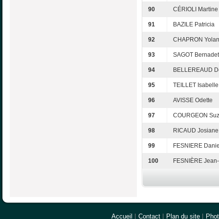
90
CÉRIOLI Martine
91
BAZILE Patricia
92
CHAPRON Yola
93
SAGOT Bernadet
94
BELLEREAUD D
95
TEILLET Isabelle
96
AVISSE Odette
97
COURGEON Suz
98
RICAUD Josiane
99
FESNIERE Danie
100
FESNIÈRE Jean
Accueil
|
Contact
|
Plan du site
|
Pho