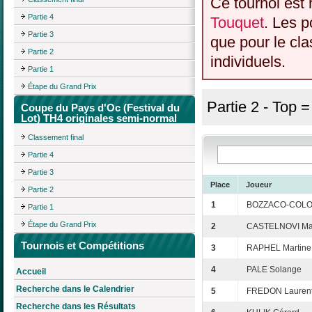
Ce tournoi est 
Partie 4
Touquet
. Les p
Partie 3
que pour le cl
Partie 2
individuels.
Partie 1
Étape du Grand Prix
Partie 2 - Top 
Coupe du Pays d'Oc (Festival du
Lot) TH4 originales semi-normal
Classement final
Partie 4
Partie 3
Place
Joueur
Partie 2
1
BOZZACO-COLON
Partie 1
Étape du Grand Prix
2
CASTELNOVI Mat
Tournois et Compétitions
3
RAPHEL Martine
4
PALE Solange
Accueil
Recherche dans le Calendrier
5
FREDON Lauren
Recherche dans les Résultats