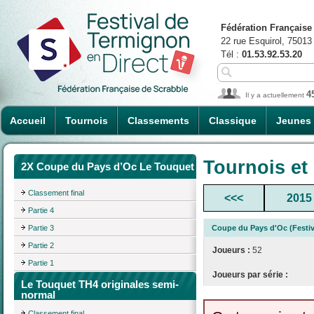
Fédération Française
22 rue Esquirol, 75013
Tél :
01.53.92.53.20
4
Il y a actuellement
Accueil
Tournois
Classements
Classique
Jeunes
Tournois et
2X Coupe du Pays d’Oc Le Touquet
Classement final
<<<
2015
Partie 4
Partie 3
Coupe du Pays d'Oc (Festiv
Partie 2
Joueurs :
52
Partie 1
Joueurs par série :
Le Touquet TH4 originales semi-
normal
Classement final