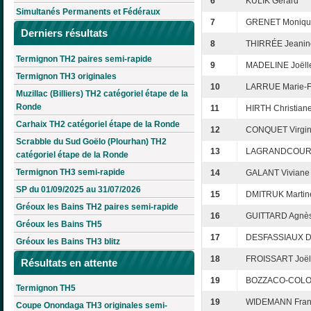
6
KULIK Gérard
Simultanés Permanents et Fédéraux
7
GRENET Moniqu
Derniers résultats
8
THIRRÉE Jeanin
Termignon TH2 paires semi-rapide
9
MADELINE Joëll
Termignon TH3 originales
10
LARRUE Marie-F
Muzillac (Billiers) TH2 catégoriel étape de la
Ronde
11
HIRTH Christian
Carhaix TH2 catégoriel étape de la Ronde
12
CONQUET Virgin
Scrabble du Sud Goëlo (Plourhan) TH2
13
LAGRANDCOURT
catégoriel étape de la Ronde
Termignon TH3 semi-rapide
14
GALANT Viviane
SP du 01/09/2025 au 31/07/2026
15
DMITRUK Martin
Gréoux les Bains TH2 paires semi-rapide
16
GUITTARD Agnè
Gréoux les Bains TH5
17
DESFASSIAUX D
Gréoux les Bains TH3 blitz
18
FROISSART Joël
Résultats en attente
19
BOZZACO-COLON
Termignon TH5
19
WIDEMANN Fran
Coupe Onondaga TH3 originales semi-