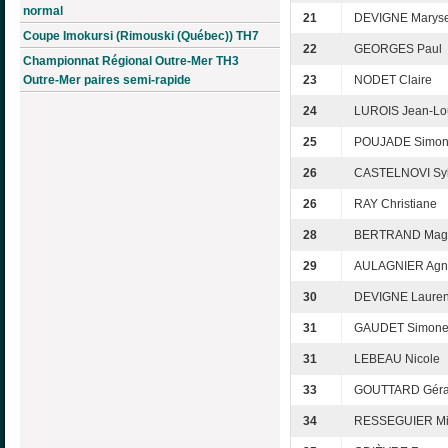
normal
21
DEVIGNE Marys
Coupe Imokursi (Rimouski (Québec)) TH7
22
GEORGES Paul
Championnat Régional Outre-Mer TH3
Outre-Mer paires semi-rapide
23
NODET Claire
24
LUROIS Jean-Lo
25
POUJADE Simo
26
CASTELNOVI Syl
26
RAY Christiane
28
BERTRAND Mag
29
AULAGNIER Agn
30
DEVIGNE Lauren
31
GAUDET Simon
31
LEBEAU Nicole
33
GOUTTARD Géra
34
RESSEGUIER Mi