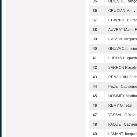
35
ODIÈVRE Franço
36
CRUCIANI Anny
37
CHARRITTE Fran
38
AUVRAY Marie-F
39
CASSIN Jacques
40
GNUVA Catherin
41
LUROIS Huguett
42
SARRON Rosely
43
RENAUDIN Chris
44
PEZET Catherin
45
HOMMEY Martin
46
REMY Ginette
47
VASSALLO Yola
48
PAQUET Catheri
49
LAMANT Jacquel