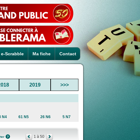
e-Scrabble
Ma fiche
Contact
2018
2019
>>>
3 N4
61 N5
26 N6
5 N7
1 à 50
ter