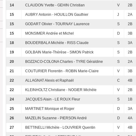
14
CLAUDON Yvette - GEHIN Christian
V
2B
15
AUBRY Antonin - HOUILLON Gauthier
J
2A
15
GODART Olivier - TOURNAY Laurence
S
2B
15
MONSIMER Andrée et Michel
D
3B
18
BOUDERBALA Michèle - RISS Claude
S
3A
19
GOLBAIN Marie-Thérèse - SIMON Patrick
S
2B
20
BOZZACO-COLONA Charles - TYRE Géraldine
S
2A
21
COUTURIER Florentin - ROBIN Marie-Claire
V
3B
22
ALLAGNAT Alexis et Raphaël
C
4B
22
KLEINHOLTZ Christiane - NOGIER Michèle
V
2B
24
JACQUES Alain - LE ROUX Fleur
S
1B
25
MARTINET Monique et Roger
D
3A
26
MAZELIN Suzanne - PIERSON André
D
4A
27
BETTINELLI Michèle - LOUVRIER Quentin
V
4B