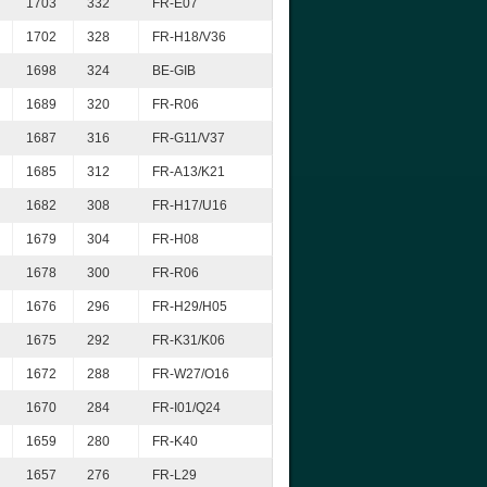
1703
332
FR-E07
1702
328
FR-H18/V36
1698
324
BE-GIB
1689
320
FR-R06
1687
316
FR-G11/V37
1685
312
FR-A13/K21
1682
308
FR-H17/U16
1679
304
FR-H08
1678
300
FR-R06
1676
296
FR-H29/H05
1675
292
FR-K31/K06
1672
288
FR-W27/O16
1670
284
FR-I01/Q24
1659
280
FR-K40
1657
276
FR-L29