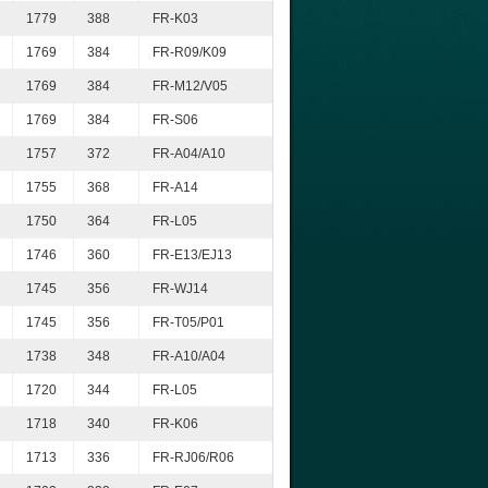
1779
388
FR-K03
1769
384
FR-R09/K09
1769
384
FR-M12/V05
1769
384
FR-S06
1757
372
FR-A04/A10
1755
368
FR-A14
1750
364
FR-L05
1746
360
FR-E13/EJ13
1745
356
FR-WJ14
1745
356
FR-T05/P01
1738
348
FR-A10/A04
1720
344
FR-L05
1718
340
FR-K06
1713
336
FR-RJ06/R06