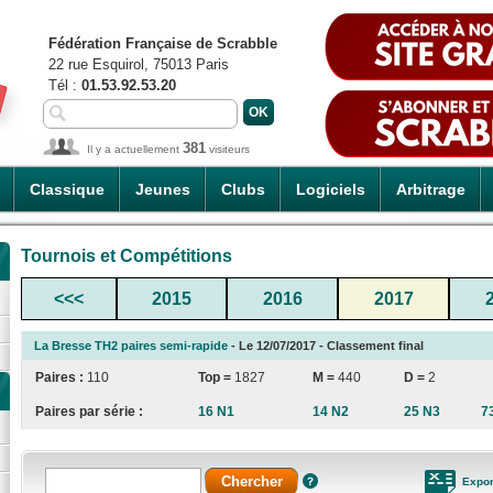
Fédération Française de Scrabble
22 rue Esquirol, 75013 Paris
Tél :
01.53.92.53.20
381
Il y a actuellement
visiteurs
Classique
Jeunes
Clubs
Logiciels
Arbitrage
Tournois et Compétitions
<<<
2015
2016
2017
La Bresse TH2 paires semi-rapide
- Le 12/07/2017 - Classement final
Paires :
110
Top =
1827
M =
440
D =
2
Paires par série :
16 N1
14 N2
25 N3
7
Expor