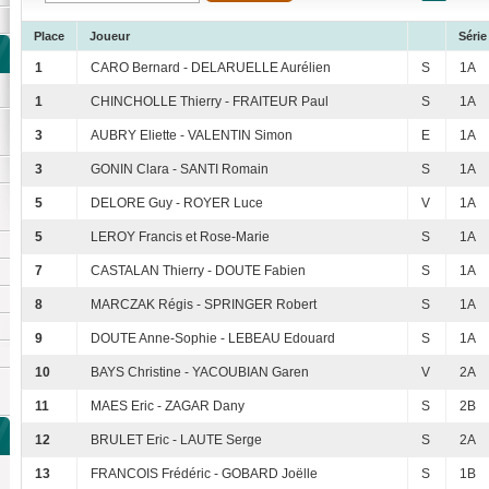
Place
Joueur
Série
1
CARO Bernard - DELARUELLE Aurélien
S
1A
1
CHINCHOLLE Thierry - FRAITEUR Paul
S
1A
3
AUBRY Eliette - VALENTIN Simon
E
1A
3
GONIN Clara - SANTI Romain
S
1A
5
DELORE Guy - ROYER Luce
V
1A
5
LEROY Francis et Rose-Marie
S
1A
7
CASTALAN Thierry - DOUTE Fabien
S
1A
8
MARCZAK Régis - SPRINGER Robert
S
1A
9
DOUTE Anne-Sophie - LEBEAU Edouard
S
1A
10
BAYS Christine - YACOUBIAN Garen
V
2A
11
MAES Eric - ZAGAR Dany
S
2B
12
BRULET Eric - LAUTE Serge
S
2A
13
FRANCOIS Frédéric - GOBARD Joëlle
S
1B