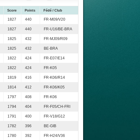
Score
Points
Fédé / Club
1827
440
FR-M09/V20
1827
440
FR-U16/BE-BRA
1825
432
FR-MJ09/R09
1825
432
BE-BRA
1822
424
FR-E07/E14
1822
424
FR-K05
1819
416
FR-K06/R14
1814
412
FR-K06/K05
1797
408
FR-K06
1794
404
FR-F05/CH-FRI
1791
400
FR-V18/G12
1782
396
BE-GIB
1780
392
FR-H24/V36