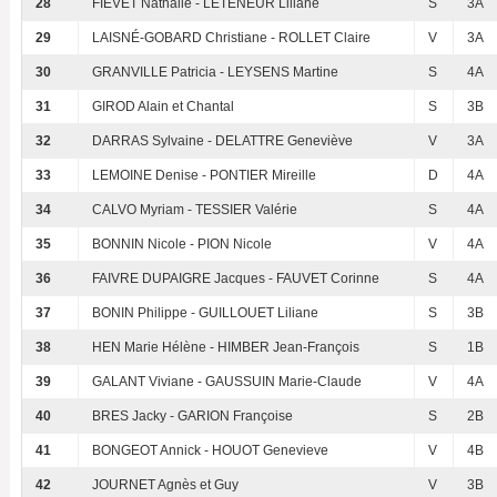
28
FIEVET Nathalie - LETENEUR Liliane
S
3A
29
LAISNÉ-GOBARD Christiane - ROLLET Claire
V
3A
30
GRANVILLE Patricia - LEYSENS Martine
S
4A
31
GIROD Alain et Chantal
S
3B
32
DARRAS Sylvaine - DELATTRE Geneviève
V
3A
33
LEMOINE Denise - PONTIER Mireille
D
4A
34
CALVO Myriam - TESSIER Valérie
S
4A
35
BONNIN Nicole - PION Nicole
V
4A
36
FAIVRE DUPAIGRE Jacques - FAUVET Corinne
S
4A
37
BONIN Philippe - GUILLOUET Liliane
S
3B
38
HEN Marie Hélène - HIMBER Jean-François
S
1B
39
GALANT Viviane - GAUSSUIN Marie-Claude
V
4A
40
BRES Jacky - GARION Françoise
S
2B
41
BONGEOT Annick - HOUOT Genevieve
V
4B
42
JOURNET Agnès et Guy
V
3B