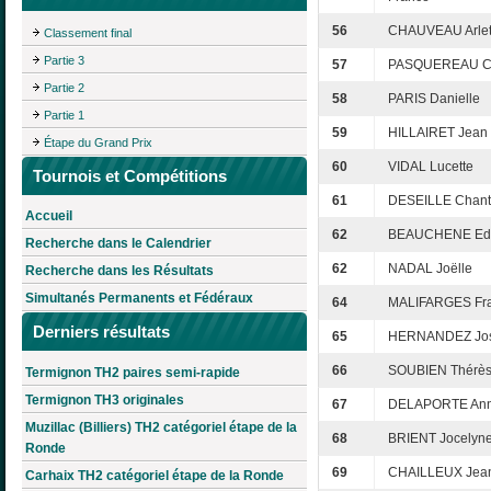
56
CHAUVEAU Arlet
Classement final
Partie 3
57
PASQUEREAU Cl
Partie 2
58
PARIS Danielle
Partie 1
59
HILLAIRET Jean
Étape du Grand Prix
60
VIDAL Lucette
Tournois et Compétitions
61
DESEILLE Chant
Accueil
62
BEAUCHENE Edi
Recherche dans le Calendrier
62
NADAL Joëlle
Recherche dans les Résultats
Simultanés Permanents et Fédéraux
64
MALIFARGES Fra
Derniers résultats
65
HERNANDEZ Jos
66
SOUBIEN Thérè
Termignon TH2 paires semi-rapide
Termignon TH3 originales
67
DELAPORTE Ann
Muzillac (Billiers) TH2 catégoriel étape de la
68
BRIENT Jocelyn
Ronde
69
CHAILLEUX Jean
Carhaix TH2 catégoriel étape de la Ronde