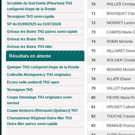
Scrabble du Sud Goëlo (Plourhan) TH2
70
PAILLER Christi
catégoriel étape de la Ronde
71
BOUSQUET Cla
Termignon TH3 semi-rapide
72
NIOGRET Lucie
SP du 01/09/2025 au 31/07/2026
Gréoux les Bains TH2 paires semi-rapide
73
CAMPISI Marie-C
Gréoux les Bains TH5
74
ROBIN Michelle
Gréoux les Bains TH3 blitz
75
HILLAIRET Gene
Résultats en attente
76
ROCHER Christi
Quimper TH2 catégoriel étape de la Ronde
77
BENARD Micheli
Colleville-Montgomery TH2 originales
78
ALLIER Eliane
Eu (eu salle audiard) TH2 open
79
VALLET Danielle
Termignon TH5
Coupe Onondaga TH3 originales semi-
80
FIEVRE Marie-P
normal
81
GRUGET Cather
Coupe Imokursi (Rimouski (Québec)) TH7
82
TOUCHE Claude
Championnat Régional Outre-Mer TH3
Outre-Mer paires semi-rapide
83
REMAUD Francy