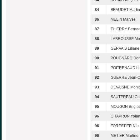
84
AUTIN Françoise
84
BEAUDET Marti
86
MELIN Maryse
87
THIERRY Bernad
88
LABROUSSE Mo
89
GERVAIS Liliane
90
POUGNARD Dom
91
POITRENAUD Lo
92
GUERRE Jean-C
93
DEVAISNE Moni
94
SAUTEREAU Char
95
MOUGON Brigitt
96
CHAPRON Yola
96
FORESTIER Nico
96
METIER Martine