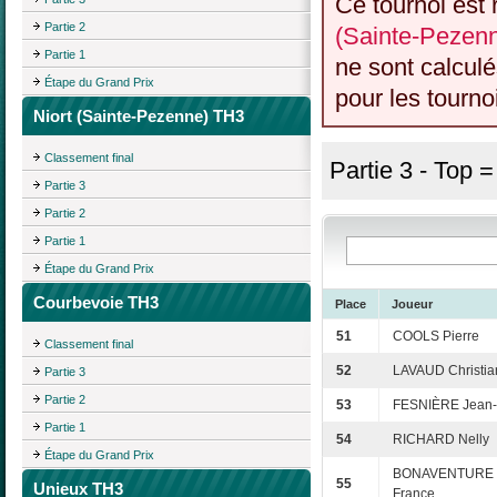
Ce tournoi est 
Partie 2
(Sainte-Pezen
Partie 1
ne sont calcul
Étape du Grand Prix
pour les tourno
Niort (Sainte-Pezenne) TH3
Classement final
Partie 3 - Top 
Partie 3
Partie 2
Partie 1
Étape du Grand Prix
Courbevoie TH3
Place
Joueur
51
COOLS Pierre
Classement final
52
LAVAUD Christia
Partie 3
Partie 2
53
FESNIÈRE Jean
Partie 1
54
RICHARD Nelly
Étape du Grand Prix
BONAVENTURE 
55
Unieux TH3
France