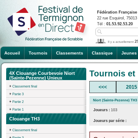
Fédération Française
22 rue Esquirol, 75013
Tél :
01.53.92.53.20
2
Il y a actuellement
Accueil
Tournois
Classements
Classique
Jeunes
Tournois et
4X Clouange Courbevoie Niort
(Sainte-Pezenne) Unieux
Classement final
<<<
2015
Partie 3
Niort (Sainte-Pezenne) TH3
Partie 2
Partie 1
Joueurs :
103
Clouange TH3
Joueurs par série :
Classement final
Partie 3