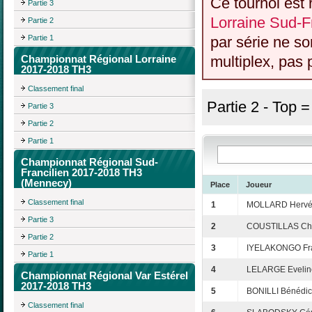
Ce tournoi est 
Partie 3
Lorraine Sud-Fr
Partie 2
Partie 1
par série ne s
Championnat Régional Lorraine
multiplex, pas 
2017-2018 TH3
Classement final
Partie 2 - Top 
Partie 3
Partie 2
Partie 1
Championnat Régional Sud-
Francilien 2017-2018 TH3
(Mennecy)
Place
Joueur
Classement final
1
MOLLARD Herv
Partie 3
2
COUSTILLAS Chr
Partie 2
3
IYELAKONGO Fr
Partie 1
4
LELARGE Evelin
Championnat Régional Var Estérel
2017-2018 TH3
5
BONILLI Bénédic
Classement final