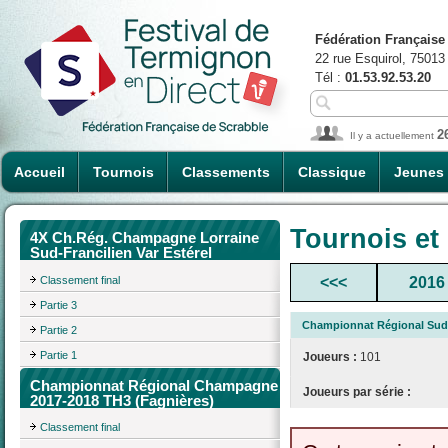
Fédération Française
22 rue Esquirol, 75013
Tél :
01.53.92.53.20
2
Il y a actuellement
Accueil
Tournois
Classements
Classique
Jeunes
Tournois et
4X Ch.Rég. Champagne Lorraine
Sud-Francilien Var Estérel
Classement final
<<<
2016
Partie 3
Championnat Régional Sud-
Partie 2
Partie 1
Joueurs :
101
Championnat Régional Champagne
Joueurs par série :
2017-2018 TH3 (Fagnières)
Classement final