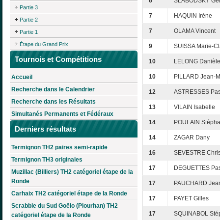
6
SLABODSKY Gér
Partie 3
7
HAQUIN Irène
Partie 2
7
OLAMA Vincent
Partie 1
Étape du Grand Prix
9
SUISSA Marie-Cl
Tournois et Compétitions
10
LELONG Danièl
10
PILLARD Jean-M
Accueil
Recherche dans le Calendrier
12
ASTRESSES Pas
Recherche dans les Résultats
13
VILAIN Isabelle
Simultanés Permanents et Fédéraux
14
POULAIN Stéph
Derniers résultats
14
ZAGAR Dany
Termignon TH2 paires semi-rapide
16
SEVESTRE Chris
Termignon TH3 originales
17
DEGUETTES Pas
Muzillac (Billiers) TH2 catégoriel étape de la
Ronde
17
PAUCHARD Jean
Carhaix TH2 catégoriel étape de la Ronde
17
PAYET Gilles
Scrabble du Sud Goëlo (Plourhan) TH2
17
SQUINABOL Sté
catégoriel étape de la Ronde