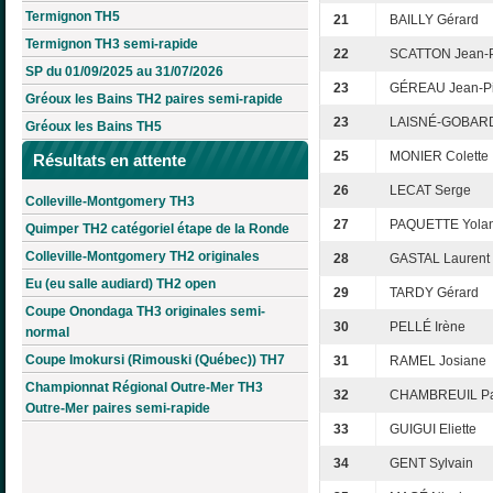
Termignon TH5
21
BAILLY Gérard
Termignon TH3 semi-rapide
22
SCATTON Jean-P
SP du 01/09/2025 au 31/07/2026
23
GÉREAU Jean-Pi
Gréoux les Bains TH2 paires semi-rapide
23
LAISNÉ-GOBARD 
Gréoux les Bains TH5
25
MONIER Colette
Résultats en attente
26
LECAT Serge
Colleville-Montgomery TH3
27
PAQUETTE Yola
Quimper TH2 catégoriel étape de la Ronde
Colleville-Montgomery TH2 originales
28
GASTAL Laurent
Eu (eu salle audiard) TH2 open
29
TARDY Gérard
Coupe Onondaga TH3 originales semi-
30
PELLÉ Irène
normal
Coupe Imokursi (Rimouski (Québec)) TH7
31
RAMEL Josiane
Championnat Régional Outre-Mer TH3
32
CHAMBREUIL Pa
Outre-Mer paires semi-rapide
33
GUIGUI Eliette
34
GENT Sylvain