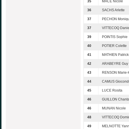
35
MACÉ Nicole
36
SACHS Arlette
37
PECHON Moniq
37
VITTECOQ Danie
39
POINTIS Sophie
40
POTIER Colette
41
MATHIEN Patrick
42
ARABEYRE Guy
43
RENSON Marie-
44
CAMUS Giocond
45
LUCE Rosita
46
GUILLON Chanta
46
MUNAN Nicole
48
VITTECOQ Domi
49
MELNOTTE Yan