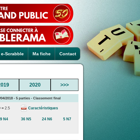
e-Scrabble
Ma fiche
Contact
2019
2020
>>>
4/2018 - 5 parties - Classement final
Caractéristiques
D =
2.5
9 N4
36 N5
24 N6
5 N7