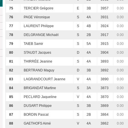
75
TERCIER Grégoire
E
3B
3957
0.00
76
PAGE Véronique
S
4A
3931
0.00
77
LAURENT Philippe
S
4B
3924
0.00
78
DELGRANGE Michaël
S
2B
3917
0.00
79
TAIEB Samir
S
5A
3915
0.00
80
STAUDT Jacques
D
4A
3904
0.00
81
THIRRÉE Jeanine
S
4A
3893
0.00
82
BERTRAND Maguy
D
3B
3892
0.00
83
LAGRANDCOURT Jeanne
V
4A
3890
0.00
84
BRIGANDAT Martine
S
3A
3873
0.00
85
PECLARD Jaqueline
V
4A
3870
0.00
86
DUSART Philippe
S
3B
3869
0.00
87
BORDIN Pascal
S
2B
3864
0.00
88
GAETHOFS Aimé
V
4A
3862
0.00