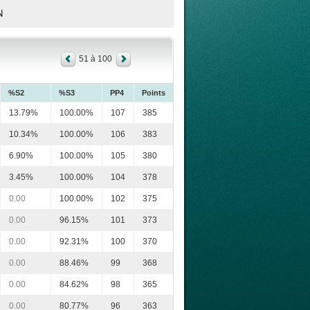
N
51 à 100
%S2
%S3
PP4
Points
13.79%
100.00%
107
385
10.34%
100.00%
106
383
6.90%
100.00%
105
380
3.45%
100.00%
104
378
0.00
100.00%
102
375
0.00
96.15%
101
373
0.00
92.31%
100
370
0.00
88.46%
99
368
0.00
84.62%
98
365
0.00
80.77%
96
363