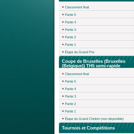
Classement final
Partie 5
Partie 4
Partie 3
Partie 2
Partie 1
Étape du Grand Prix
Coupe de Bruxelles (Bruxelles
(Belgique)) TH5 semi-rapide
Classement final
Partie 5
Partie 4
Partie 3
Partie 2
Partie 1
Étape du Grand Chelem (non disponible)
Tournois et Compétitions