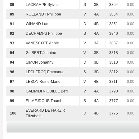
89
LACRAMPE Sylvie
S
3B
3854
0.00
89
ROELANDT Philippe
V
4A
3854
0.00
91
WINAND Luc
D
4B
3851
0.00
92
DECHAMPS Philippe
S
4A
3840
0.00
93
VANESCOTE Annie
V
3A
3837
0.00
94
GILBERT Jeanine
V
3B
3818
0.00
94
SIMON Johanny
D
3B
3818
0.00
96
LECLERCQ Emmanuel
S
3B
3812
0.00
97
LEBON Reine-Marie
V
4B
3811
0.00
98
GALIMIDI NIQUILLE Betti
V
4A
3790
0.00
99
EL MEJDOUB Thami
S
4A
3777
0.00
EVERARD DE HARZIR
100
D
4B
3775
0.00
Elizabeth