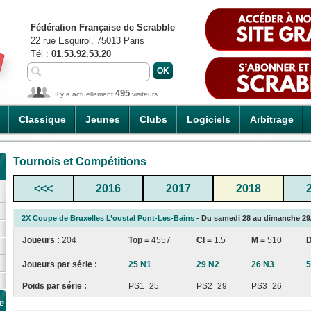
Fédération Française de Scrabble
22 rue Esquirol, 75013 Paris
Tél :
01.53.92.53.20
495
Il y a actuellement
visiteurs
Classique
Jeunes
Clubs
Logiciels
Arbitrage
Tournois et Compétitions
<<<
2016
2017
2018
2X Coupe de Bruxelles L’oustal Pont-Les-Bains
- Du samedi 28 au dimanche 29/0
Joueurs :
204
Top =
4557
CI
=
1.5
M =
510
Joueurs par série :
25 N1
29 N2
26 N3
5
Poids par série :
PS1=25
PS2=29
PS3=26
e