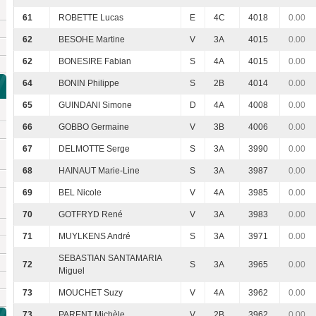
61
ROBETTE Lucas
E
4C
4018
0.00
62
BESOHE Martine
V
3A
4015
0.00
62
BONESIRE Fabian
S
4A
4015
0.00
64
BONIN Philippe
S
2B
4014
0.00
65
GUINDANI Simone
D
4A
4008
0.00
66
GOBBO Germaine
V
3B
4006
0.00
67
DELMOTTE Serge
S
3A
3990
0.00
68
HAINAUT Marie-Line
S
3A
3987
0.00
69
BEL Nicole
V
4A
3985
0.00
70
GOTFRYD René
V
3A
3983
0.00
71
MUYLKENS André
S
3A
3971
0.00
SEBASTIAN SANTAMARIA
72
S
3A
3965
0.00
Miguel
73
MOUCHET Suzy
V
4A
3962
0.00
73
PARENT Michèle
V
2B
3962
0.00