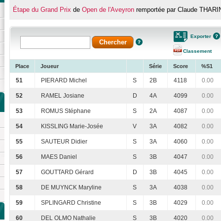
Étape du Grand Prix
de
Open de l'Aveyron
remportée par Claude THARI
Exporter
Classement
Place
Joueur
Série
Score
%S1
51
PIERARD Michel
S
2B
4118
0.00
52
RAMEL Josiane
D
4A
4099
0.00
53
ROMUS Stéphane
S
2A
4087
0.00
54
KISSLING Marie-Josée
V
3A
4082
0.00
55
SAUTEUR Didier
S
3A
4060
0.00
56
MAES Daniel
S
3B
4047
0.00
57
GOUTTARD Gérard
D
3B
4045
0.00
58
DE MUYNCK Maryline
S
3A
4038
0.00
59
SPLINGARD Christine
S
3B
4029
0.00
60
DEL OLMO Nathalie
S
3B
4020
0.00