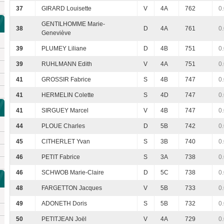
37
GIRARD Louisette
V
4A
762
0
GENTILHOMME Marie-
38
D
4A
761
0
Geneviève
39
PLUMEY Liliane
D
4B
751
0
39
RUHLMANN Edith
V
4A
751
0
41
GROSSIR Fabrice
S
4B
747
0
41
HERMELIN Colette
S
4D
747
0
41
SIRGUEY Marcel
V
4B
747
0
44
PLOUE Charles
D
5B
742
0
45
CITHERLET Yvan
S
3B
740
0
46
PETIT Fabrice
S
3A
738
0
46
SCHWOB Marie-Claire
D
5C
738
0
48
FARGETTON Jacques
V
5B
733
0
49
ADONETH Doris
S
5B
732
0
50
PETITJEAN Joël
V
4A
729
0