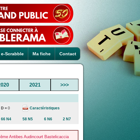
e-Scrabble
Ma fiche
Contact
2020
2021
>>>
Caractéristiques
D =
0
66 N4
58 N5
6 N6
2 N7
ême Antibes Audincourt Bastelicaccia