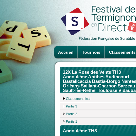
Accueil
Tournois
Classements
12X La Rose des Vents TH3
Angoulême Antibes Audincourt
Bastelicaccia Bastia-Borgo Nante
Orléans Saillant-Charbon Sarzeau
Sault-lès-Rethel Toulouse Vidaub
Classement final
Partie 3
Partie 2
Partie 1
Angoulême TH3