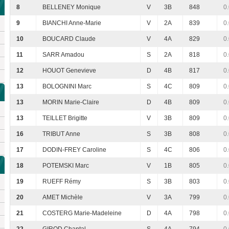
8
BELLENEY Monique
V
3B
848
0
9
BIANCHI Anne-Marie
V
2A
839
0
10
BOUCARD Claude
V
4A
829
0
11
SARR Amadou
S
2A
818
0
12
HOUOT Genevieve
D
4B
817
0
13
BOLOGNINI Marc
S
4C
809
0
13
MORIN Marie-Claire
D
4B
809
0
13
TEILLET Brigitte
V
3B
809
0
16
TRIBUT Anne
S
3B
808
0
17
DODIN-FREY Caroline
S
4C
806
0
18
POTEMSKI Marc
V
1B
805
0
19
RUEFF Rémy
S
3B
803
0
20
AMET Michèle
V
3A
799
0
21
COSTERG Marie-Madeleine
D
4A
798
0