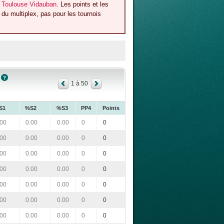
l Toulouse Vidauban
. Les points et les
du multiplex, pas pour les tournois
1 à 50
S1
%S2
%S3
PP4
Points
.00
0.00
0.00
0
0
.00
0.00
0.00
0
0
.00
0.00
0.00
0
0
.00
0.00
0.00
0
0
.00
0.00
0.00
0
0
.00
0.00
0.00
0
0
.00
0.00
0.00
0
0