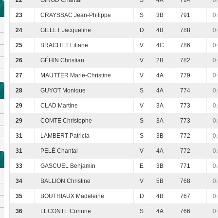
22
GIROD Chantal
S
4A
794
0
23
CRAYSSAC Jean-Philippe
S
3B
791
0
24
GILLET Jacqueline
D
4B
788
0
25
BRACHET Liliane
V
4C
786
0
26
GÉHIN Christian
V
2B
782
0
27
MAUTTER Marie-Christine
V
4A
779
0
28
GUYOT Monique
S
4A
774
0
29
CLAD Martine
V
3A
773
0
29
COMTE Christophe
S
3A
773
0
31
LAMBERT Patricia
S
3B
772
0
31
PELÉ Chantal
V
4A
772
0
33
GASCUEL Benjamin
E
3B
771
0
34
BALLION Christine
V
5B
768
0
35
BOUTHIAUX Madeleine
D
4B
767
0
36
LECONTE Corinne
S
4A
766
0