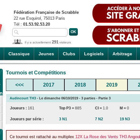
Fédération Française de Scrabble
22 rue Esquirol, 75013 Paris
Tél :
01.53.92.53.20
291
Il y a actuellement
visiteurs
Classique
Jeunes
Clubs
Logiciels
Arbitrage
Tournois et Compétitions
s
<<<
2017
2018
2019
an
Audincourt TH3
- Le dimanche 06/10/2019 - 3 parties - Partie 3
Joueurs :
161
Top P3 =
885
CI
=
1.0
M =
0
Joueurs par série :
3 N1
7 N2
19 N3
Ce tournoi est rattaché au multiplex
12X La Rose des Vents TH3 Angoul