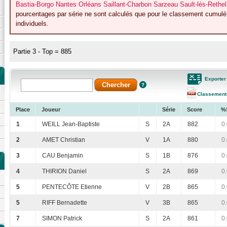
Bastia-Borgo Nantes Orléans Saillant-Charbon Sarzeau Sault-lès-Rethe
pourcentages par série ne sont calculés que pour le classement cumulé 
individuels.
Partie 3 - Top = 885
Exporter
Classement
Place
Joueur
Série
Score
%
1
WEILL Jean-Baptiste
S
2A
882
0
2
AMET Christian
V
1A
880
0
3
CAU Benjamin
S
1B
876
0
4
THIRION Daniel
S
2A
869
0
5
PENTECÔTE Etienne
V
2B
865
0
5
RIFF Bernadette
V
3B
865
0
7
SIMON Patrick
S
2A
861
0